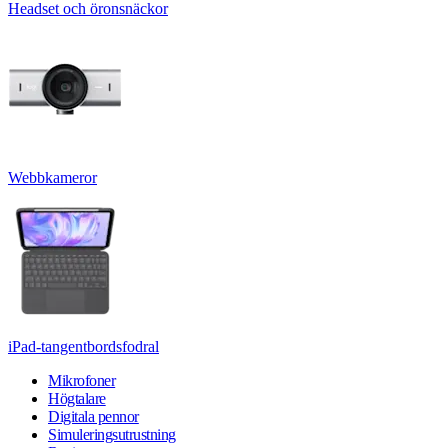
Headset och öronsnäckor
Webbkameror
iPad-tangentbordsfodral
Mikrofoner
Högtalare
Digitala pennor
Simuleringsutrustning