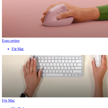
Ergo-serien
För Mac
För Mac