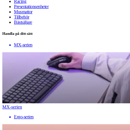
Racing
Presentationsenheter
Musmattor
Tillbehör
Bästsäljare
Handla på ditt sätt
MX-serien
MX-serien
Ergo-serien