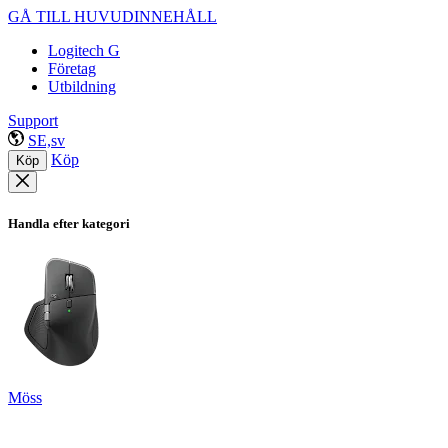
GÅ TILL HUVUDINNEHÅLL
Logitech G
Företag
Utbildning
Support
SE,sv
Köp
Köp
Handla efter kategori
Möss