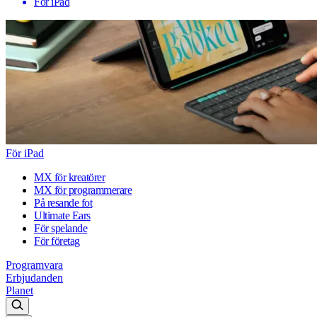
För iPad
För iPad
MX för kreatörer
MX för programmerare
På resande fot
Ultimate Ears
För spelande
För företag
Programvara
Erbjudanden
Planet