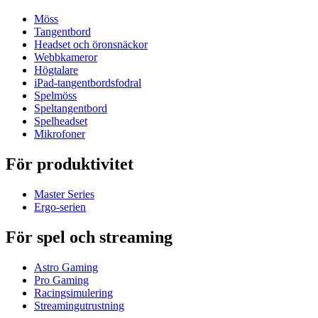
Möss
Tangentbord
Headset och öronsnäckor
Webbkameror
Högtalare
iPad-tangentbordsfodral
Spelmöss
Speltangentbord
Spelheadset
Mikrofoner
För produktivitet
Master Series
Ergo-serien
För spel och streaming
Astro Gaming
Pro Gaming
Racingsimulering
Streamingutrustning