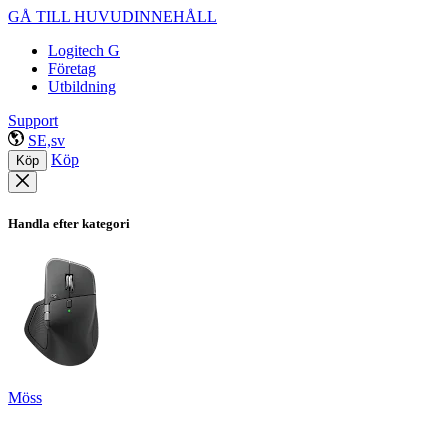
GÅ TILL HUVUDINNEHÅLL
Logitech G
Företag
Utbildning
Support
SE,sv
Köp
Köp
Handla efter kategori
Möss