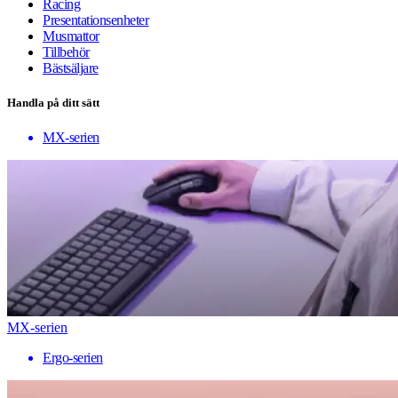
Racing
Presentationsenheter
Musmattor
Tillbehör
Bästsäljare
Handla på ditt sätt
MX-serien
MX-serien
Ergo-serien