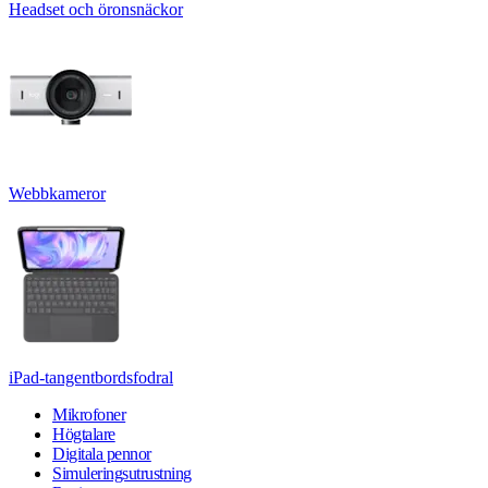
Headset och öronsnäckor
Webbkameror
iPad-tangentbordsfodral
Mikrofoner
Högtalare
Digitala pennor
Simuleringsutrustning