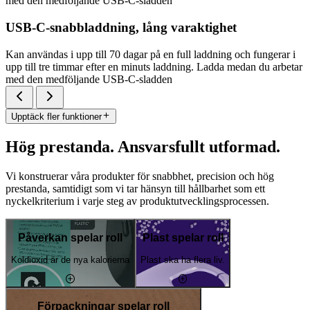
med den medföljande USB-C-sladden
USB-C-snabbladdning, lång varaktighet
Kan användas i upp till 70 dagar på en full laddning och fungerar i
upp till tre timmar efter en minuts laddning. Ladda medan du arbetar
med den medföljande USB-C-sladden
Upptäck fler funktioner
Hög prestanda. Ansvarsfullt utformad.
Vi konstruerar våra produkter för snabbhet, precision och hög
prestanda, samtidigt som vi tar hänsyn till hållbarhet som ett
nyckelkriterium i varje steg av produktutvecklingsprocessen.
Påverkan spelar roll
Plast spelar roll
Koldioxid är de nya kalorierna
Plast ska ha flera liv.
Förpackningar spelar roll