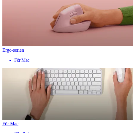
Ergo-serien
För Mac
För Mac