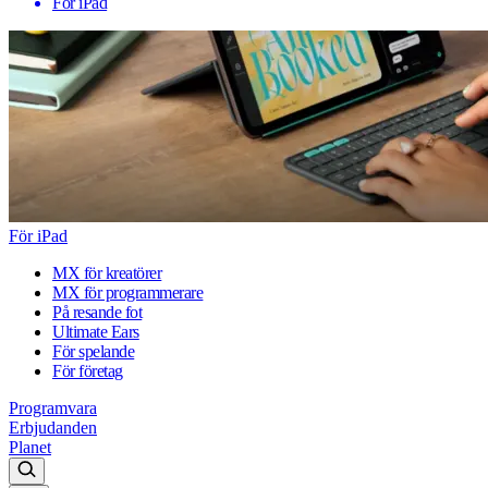
För iPad
För iPad
MX för kreatörer
MX för programmerare
På resande fot
Ultimate Ears
För spelande
För företag
Programvara
Erbjudanden
Planet