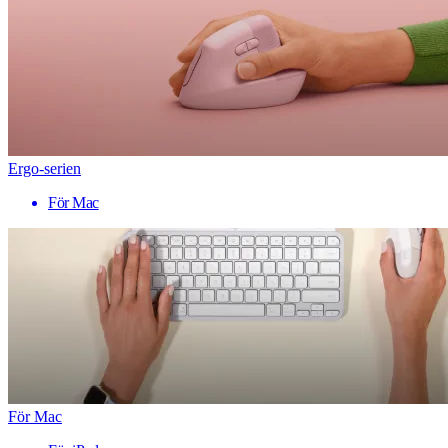
Ergo-serien
För Mac
För Mac