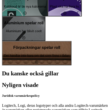
Koldioxid är de nya kalorierna
Plast ska ha flera liv.
Aluminium spelar roll
Aluminium har blivit coolt
Förpackningar spelar roll
Det handlar inte bara om det som finns i lådan
Du kanske också gillar
Nyligen visade
Juridisk varumärkespolicy
Logitech, Logi, deras logotyper och alla andra Logitech-varumärken
är varumärken eller registrerade varumärken som tillhör Logitech