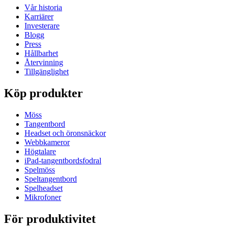
Vår historia
Karriärer
Investerare
Blogg
Press
Hållbarhet
Återvinning
Tillgänglighet
Köp produkter
Möss
Tangentbord
Headset och öronsnäckor
Webbkameror
Högtalare
iPad-tangentbordsfodral
Spelmöss
Speltangentbord
Spelheadset
Mikrofoner
För produktivitet