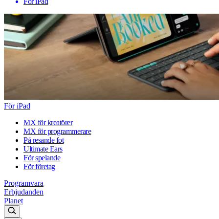
För iPad
För iPad
MX för kreatörer
MX för programmerare
På resande fot
Ultimate Ears
För spelande
För företag
Programvara
Erbjudanden
Planet