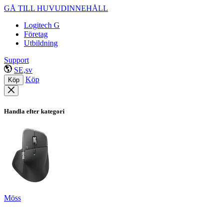
GÅ TILL HUVUDINNEHÅLL
Logitech G
Företag
Utbildning
Support
SE,sv
Köp
Köp
Handla efter kategori
Möss