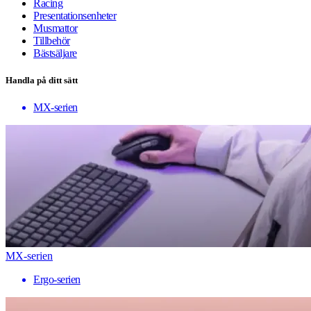
Racing
Presentationsenheter
Musmattor
Tillbehör
Bästsäljare
Handla på ditt sätt
MX-serien
MX-serien
Ergo-serien