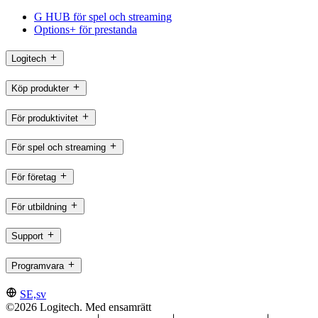
G HUB för spel och streaming
Options+ för prestanda
Logitech
Köp produkter
För produktivitet
För spel och streaming
För företag
För utbildning
Support
Programvara
SE,sv
©2026 Logitech. Med ensamrätt