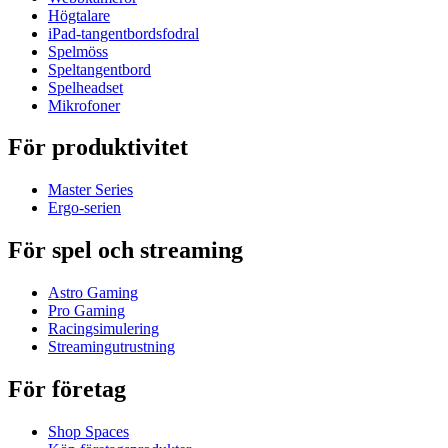
Högtalare
iPad-tangentbordsfodral
Spelmöss
Speltangentbord
Spelheadset
Mikrofoner
För produktivitet
Master Series
Ergo-serien
För spel och streaming
Astro Gaming
Pro Gaming
Racingsimulering
Streamingutrustning
För företag
Shop Spaces