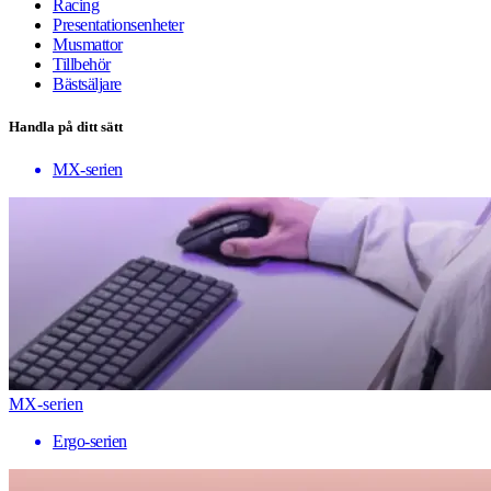
Racing
Presentationsenheter
Musmattor
Tillbehör
Bästsäljare
Handla på ditt sätt
MX-serien
MX-serien
Ergo-serien