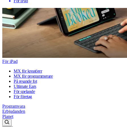
För iPad
För iPad
MX för kreatörer
MX för programmerare
På resande fot
Ultimate Ears
För spelande
För företag
Programvara
Erbjudanden
Planet