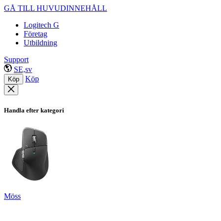
GÅ TILL HUVUDINNEHÅLL
Logitech G
Företag
Utbildning
Support
SE,sv
Köp
Köp
Handla efter kategori
Möss