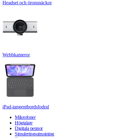
Headset och öronsnäckor
Webbkameror
iPad-tangentbordsfodral
Mikrofoner
Högtalare
Digitala pennor
Simuleringsutrustning