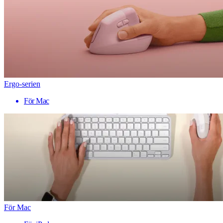
Ergo-serien
För Mac
För Mac