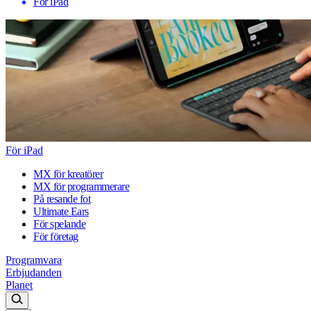
För iPad
För iPad
MX för kreatörer
MX för programmerare
På resande fot
Ultimate Ears
För spelande
För företag
Programvara
Erbjudanden
Planet