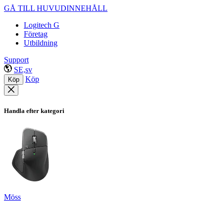
GÅ TILL HUVUDINNEHÅLL
Logitech G
Företag
Utbildning
Support
SE,sv
Köp
Köp
Handla efter kategori
Möss