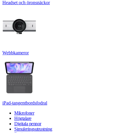
Headset och öronsnäckor
Webbkameror
iPad-tangentbordsfodral
Mikrofoner
Högtalare
Digitala pennor
Simuleringsutrustning