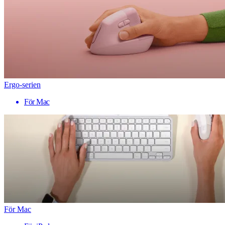
Ergo-serien
För Mac
För Mac