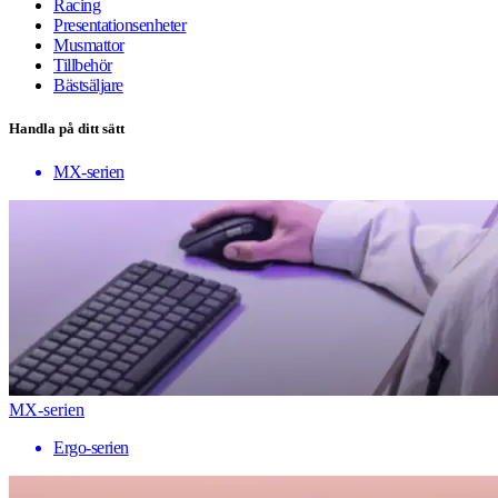
Racing
Presentationsenheter
Musmattor
Tillbehör
Bästsäljare
Handla på ditt sätt
MX-serien
MX-serien
Ergo-serien