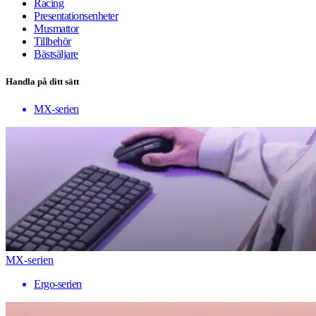
Racing
Presentationsenheter
Musmattor
Tillbehör
Bästsäljare
Handla på ditt sätt
MX-serien
MX-serien
Ergo-serien