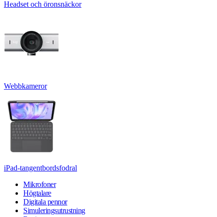
Headset och öronsnäckor
Webbkameror
iPad-tangentbordsfodral
Mikrofoner
Högtalare
Digitala pennor
Simuleringsutrustning