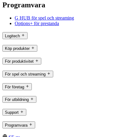
Programvara
G HUB för spel och streaming
Options+ för prestanda
Logitech
Köp produkter
För produktivitet
För spel och streaming
För företag
För utbildning
Support
Programvara