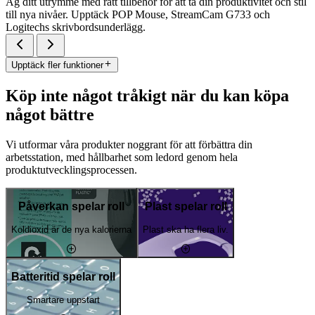
Äg ditt utrymme med rätt tillbehör för att ta din produktivitet och stil
till nya nivåer. Upptäck POP Mouse, StreamCam G733 och
Logitechs skrivbordsunderlägg.
Upptäck fler funktioner
Köp inte något tråkigt när du kan köpa
något bättre
Vi utformar våra produkter noggrant för att förbättra din
arbetsstation, med hållbarhet som ledord genom hela
produktutvecklingsprocessen.
Påverkan spelar roll
Plast spelar roll
Koldioxid är de nya kalorierna
Plast ska ha flera liv.
Batteritid spelar roll
Smartare uppstart