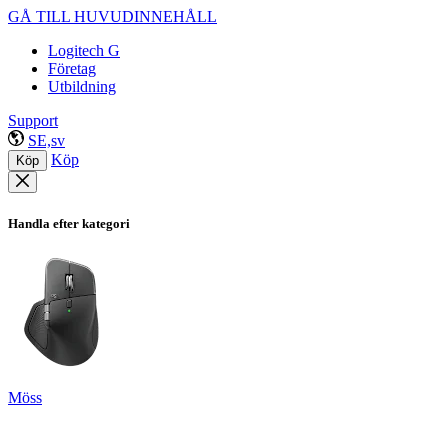
GÅ TILL HUVUDINNEHÅLL
Logitech G
Företag
Utbildning
Support
SE,sv
Köp
Köp
Handla efter kategori
Möss