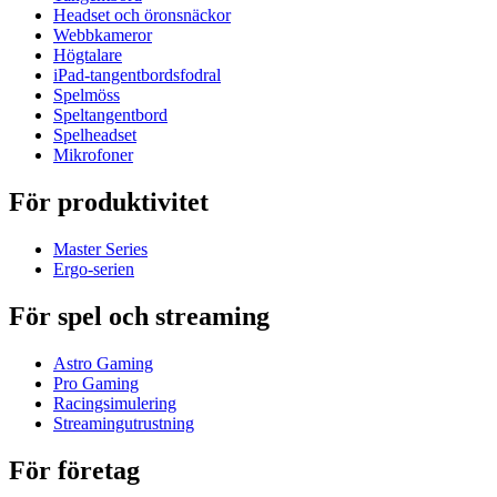
Headset och öronsnäckor
Webbkameror
Högtalare
iPad-tangentbordsfodral
Spelmöss
Speltangentbord
Spelheadset
Mikrofoner
För produktivitet
Master Series
Ergo-serien
För spel och streaming
Astro Gaming
Pro Gaming
Racingsimulering
Streamingutrustning
För företag