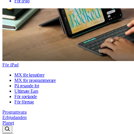
För iPad
För iPad
MX för kreatörer
MX för programmerare
På resande fot
Ultimate Ears
För spelande
För företag
Programvara
Erbjudanden
Planet