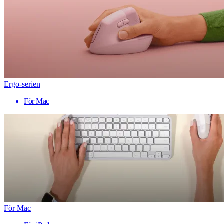
Ergo-serien
För Mac
För Mac