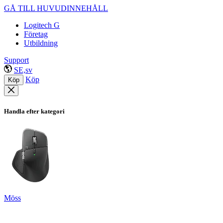
GÅ TILL HUVUDINNEHÅLL
Logitech G
Företag
Utbildning
Support
SE,sv
Köp
Köp
Handla efter kategori
Möss