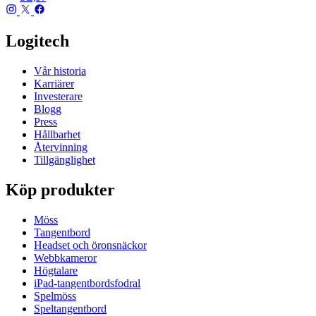
Logitech
Vår historia
Karriärer
Investerare
Blogg
Press
Hållbarhet
Återvinning
Tillgänglighet
Köp produkter
Möss
Tangentbord
Headset och öronsnäckor
Webbkameror
Högtalare
iPad-tangentbordsfodral
Spelmöss
Speltangentbord