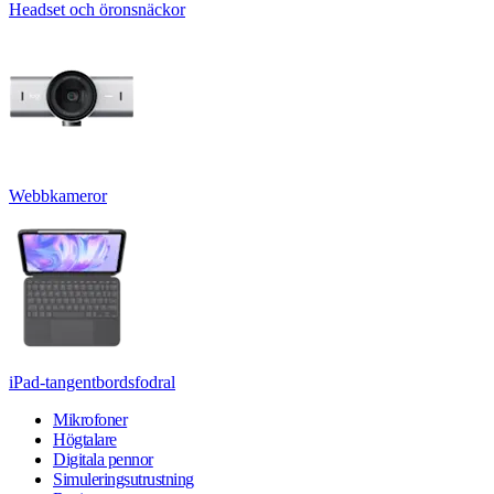
Headset och öronsnäckor
Webbkameror
iPad-tangentbordsfodral
Mikrofoner
Högtalare
Digitala pennor
Simuleringsutrustning