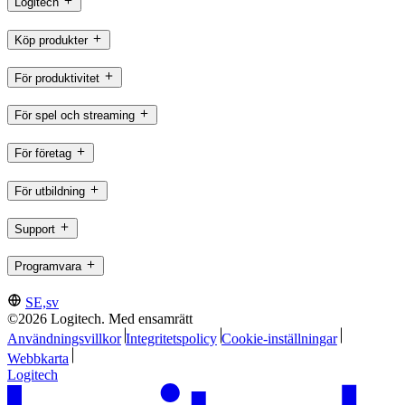
Logitech
Köp produkter
För produktivitet
För spel och streaming
För företag
För utbildning
Support
Programvara
SE,sv
©2026 Logitech. Med ensamrätt
Användningsvillkor
Integritetspolicy
Cookie-inställningar
Webbkarta
Logitech