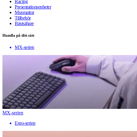
Racing
Presentationsenheter
Musmattor
Tillbehör
Bästsäljare
Handla på ditt sätt
MX-serien
MX-serien
Ergo-serien