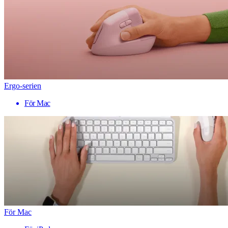
Ergo-serien
För Mac
För Mac