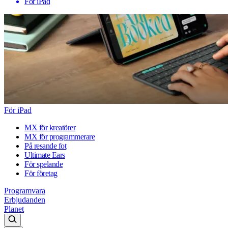
För iPad
För iPad
MX för kreatörer
MX för programmerare
På resande fot
Ultimate Ears
För spelande
För företag
Programvara
Erbjudanden
Planet