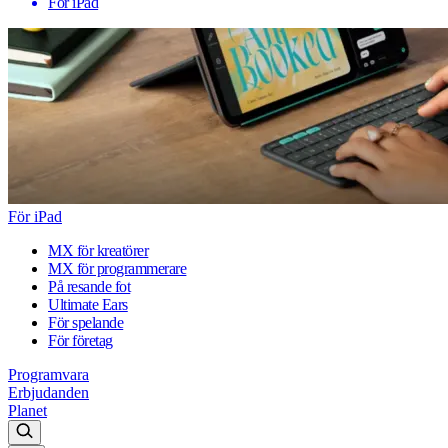
För iPad
För iPad
MX för kreatörer
MX för programmerare
På resande fot
Ultimate Ears
För spelande
För företag
Programvara
Erbjudanden
Planet