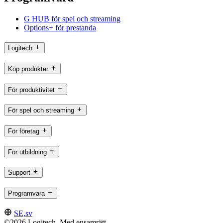
G HUB för spel och streaming
Options+ för prestanda
Logitech
Köp produkter
För produktivitet
För spel och streaming
För företag
För utbildning
Support
Programvara
SE,sv
©2026 Logitech. Med ensamrätt