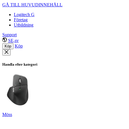
GÅ TILL HUVUDINNEHÅLL
Logitech G
Företag
Utbildning
Support
SE,sv
Köp
Köp
Handla efter kategori
Möss