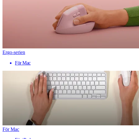
Ergo-serien
För Mac
För Mac