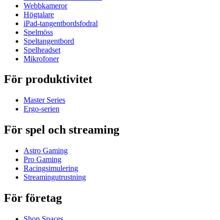
Webbkameror
Högtalare
iPad-tangentbordsfodral
Spelmöss
Speltangentbord
Spelheadset
Mikrofoner
För produktivitet
Master Series
Ergo-serien
För spel och streaming
Astro Gaming
Pro Gaming
Racingsimulering
Streamingutrustning
För företag
Shop Spaces