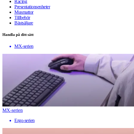
Racing
Presentationsenheter
Musmattor
Tillbehör
Bästsäljare
Handla på ditt sätt
MX-serien
MX-serien
Ergo-serien