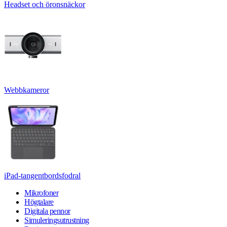
Headset och öronsnäckor
Webbkameror
iPad-tangentbordsfodral
Mikrofoner
Högtalare
Digitala pennor
Simuleringsutrustning