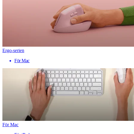
Ergo-serien
För Mac
För Mac