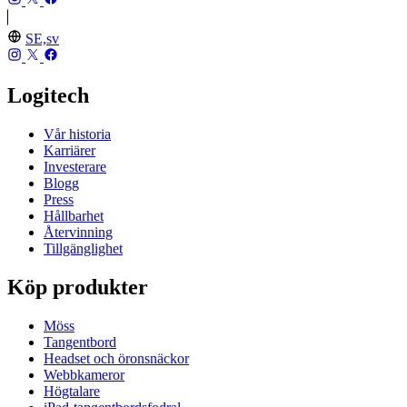
SE,sv
Logitech
Vår historia
Karriärer
Investerare
Blogg
Press
Hållbarhet
Återvinning
Tillgänglighet
Köp produkter
Möss
Tangentbord
Headset och öronsnäckor
Webbkameror
Högtalare