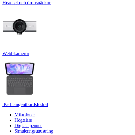
Headset och öronsnäckor
Webbkameror
iPad-tangentbordsfodral
Mikrofoner
Högtalare
Digitala pennor
Simuleringsutrustning