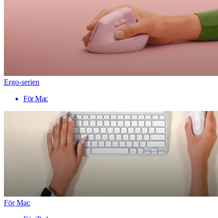
Ergo-serien
För Mac
För Mac