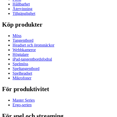
Hållbarhet
Återvinning
Tillgänglighet
Köp produkter
Möss
Tangentbord
Headset och öronsnäckor
Webbkameror
Högtalare
iPad-tangentbordsfodral
Spelmöss
Speltangentbord
Spelheadset
Mikrofoner
För produktivitet
Master Series
Ergo-serien
För spel och streaming