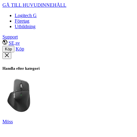
GÅ TILL HUVUDINNEHÅLL
Logitech G
Företag
Utbildning
Support
SE,sv
Köp
Köp
Handla efter kategori
Möss