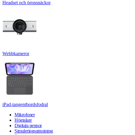
Headset och öronsnäckor
Webbkameror
iPad-tangentbordsfodral
Mikrofoner
Högtalare
Digitala pennor
Simuleringsutrustning