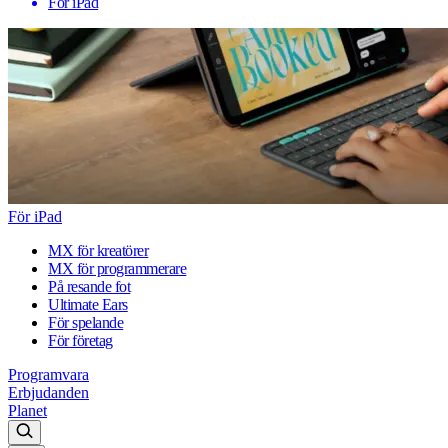
För iPad
För iPad
MX för kreatörer
MX för programmerare
På resande fot
Ultimate Ears
För spelande
För företag
Programvara
Erbjudanden
Planet