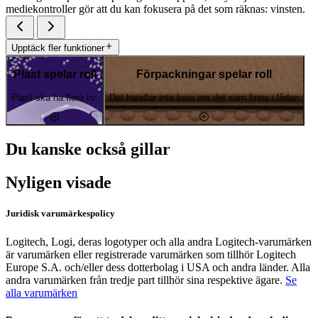
mediekontroller gör att du kan fokusera på det som räknas: vinsten.
Upptäck fler funktioner
Plast spelar roll
Förpackningar spelar roll
Plast ska ha flera liv.
Det handlar inte bara om det som finns i lådan
Du kanske också gillar
Nyligen visade
Juridisk varumärkespolicy
Logitech, Logi, deras logotyper och alla andra Logitech-varumärken
är varumärken eller registrerade varumärken som tillhör Logitech
Europe S.A. och/eller dess dotterbolag i USA och andra länder. Alla
andra varumärken från tredje part tillhör sina respektive ägare.
Se
alla varumärken