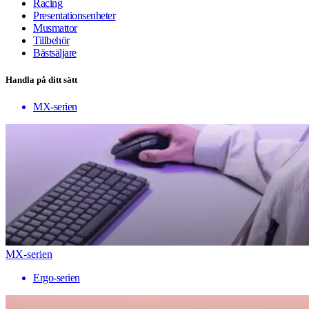
Racing
Presentationsenheter
Musmattor
Tillbehör
Bästsäljare
Handla på ditt sätt
MX-serien
MX-serien
Ergo-serien