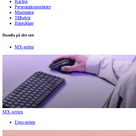
Racing
Presentationsenheter
Musmattor
Tillbehör
Bästsäljare
Handla på ditt sätt
MX-serien
MX-serien
Ergo-serien