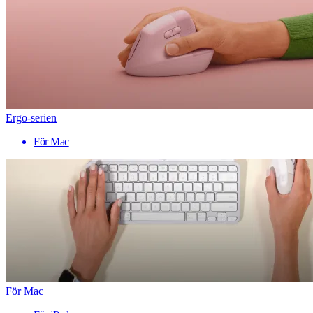
Ergo-serien
För Mac
För Mac