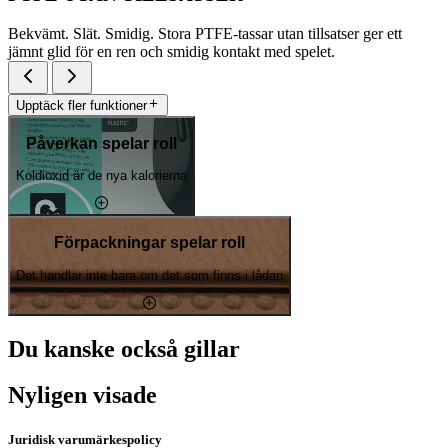
Bekvämt. Slät. Smidig. Stora PTFE-tassar utan tillsatser ger ett
jämnt glid för en ren och smidig kontakt med spelet.
Upptäck fler funktioner
Påverkan spelar roll
Koldioxid är de nya kalorierna
Förpackningar spelar roll
Det handlar inte bara om det som finns i lådan
Du kanske också gillar
Nyligen visade
Juridisk varumärkespolicy