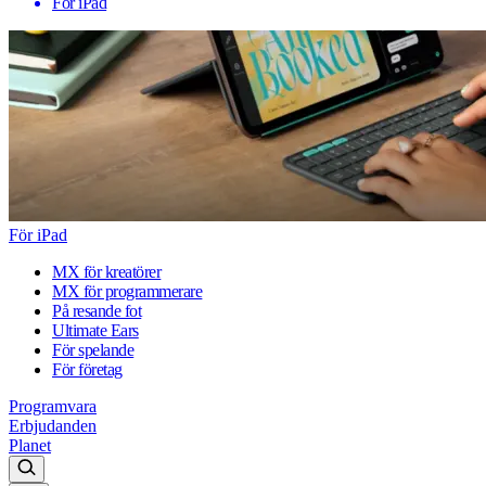
För iPad
För iPad
MX för kreatörer
MX för programmerare
På resande fot
Ultimate Ears
För spelande
För företag
Programvara
Erbjudanden
Planet