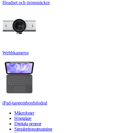
Headset och öronsnäckor
Webbkameror
iPad-tangentbordsfodral
Mikrofoner
Högtalare
Digitala pennor
Simuleringsutrustning