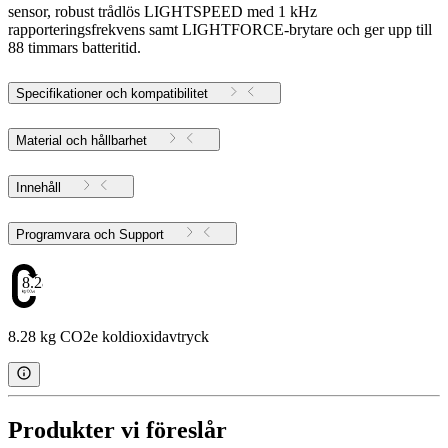
sensor, robust trådlös LIGHTSPEED med 1 kHz
rapporteringsfrekvens samt LIGHTFORCE-brytare och ger upp till
88 timmars batteritid.
Specifikationer och kompatibilitet
Material och hållbarhet
Innehåll
Programvara och Support
8.28
8.28 kg CO2e koldioxidavtryck
Produkter vi föreslår