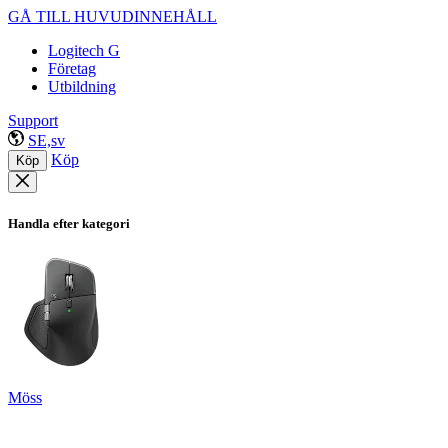
GÅ TILL HUVUDINNEHÅLL
Logitech G
Företag
Utbildning
Support
SE,sv
Köp
Köp
Handla efter kategori
Möss