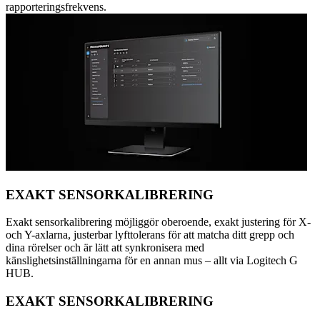
rapporteringsfrekvens.
EXAKT SENSORKALIBRERING
Exakt sensorkalibrering möjliggör oberoende, exakt justering för X-
och Y-axlarna, justerbar lyfttolerans för att matcha ditt grepp och
dina rörelser och är lätt att synkronisera med
känslighetsinställningarna för en annan mus – allt via Logitech G
HUB.
EXAKT SENSORKALIBRERING