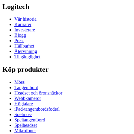
Logitech
Vår historia
Karriärer
Investerare
Blogg
Press
Hållbarhet
Återvinning
Tillgänglighet
Köp produkter
Möss
Tangentbord
Headset och öronsnäckor
Webbkameror
Högtalare
iPad-tangentbordsfodral
Spelmöss
Speltangentbord
Spelheadset
Mikrofoner