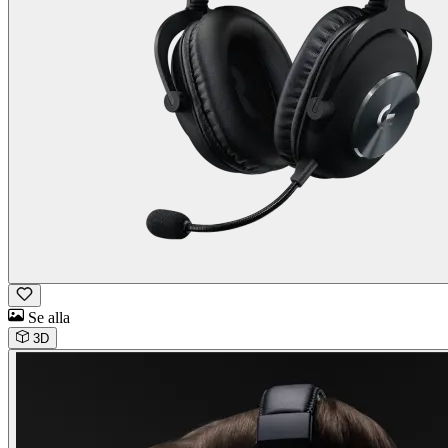
Se alla
3D