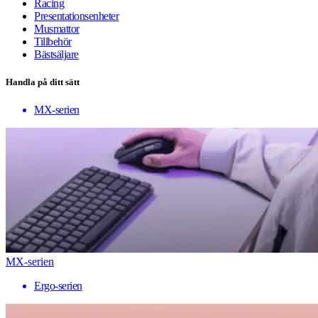
Racing
Presentationsenheter
Musmattor
Tillbehör
Bästsäljare
Handla på ditt sätt
MX-serien
MX-serien
Ergo-serien