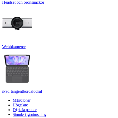
Headset och öronsnäckor
Webbkameror
iPad-tangentbordsfodral
Mikrofoner
Högtalare
Digitala pennor
Simuleringsutrustning