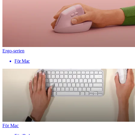
Ergo-serien
För Mac
För Mac