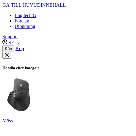
GÅ TILL HUVUDINNEHÅLL
Logitech G
Företag
Utbildning
Support
SE,sv
Köp
Köp
Handla efter kategori
Möss