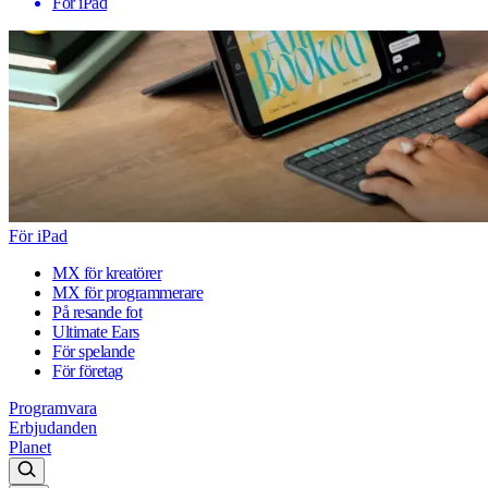
För iPad
För iPad
MX för kreatörer
MX för programmerare
På resande fot
Ultimate Ears
För spelande
För företag
Programvara
Erbjudanden
Planet