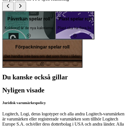
Påverkan spelar roll
Plast spelar roll
Koldioxid är de nya kalorierna
Plast ska ha flera liv.
Förpackningar spelar roll
Det handlar inte bara om det som finns i lådan
Du kanske också gillar
Nyligen visade
Juridisk varumärkespolicy
Logitech, Logi, deras logotyper och alla andra Logitech-varumärken
är varumärken eller registrerade varumärken som tillhör Logitech
Europe S.A. och/eller dess dotterbolag i USA och andra länder. Alla