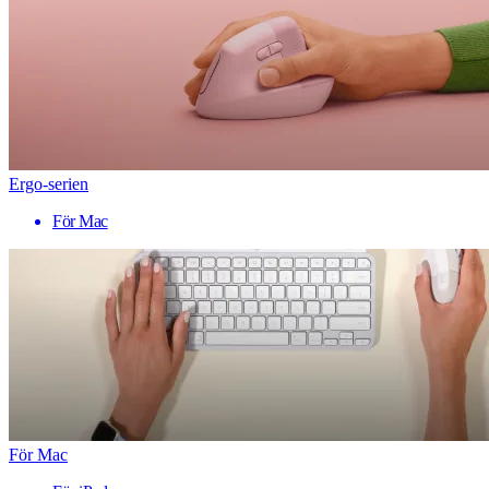
Ergo-serien
För Mac
För Mac