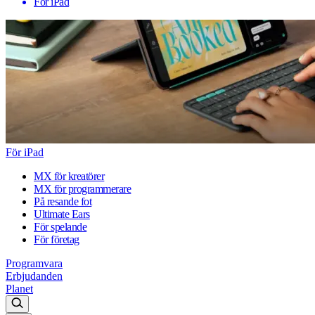
För iPad
För iPad
MX för kreatörer
MX för programmerare
På resande fot
Ultimate Ears
För spelande
För företag
Programvara
Erbjudanden
Planet