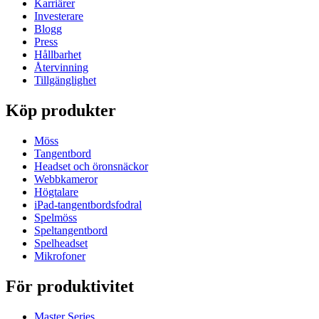
Karriärer
Investerare
Blogg
Press
Hållbarhet
Återvinning
Tillgänglighet
Köp produkter
Möss
Tangentbord
Headset och öronsnäckor
Webbkameror
Högtalare
iPad-tangentbordsfodral
Spelmöss
Speltangentbord
Spelheadset
Mikrofoner
För produktivitet
Master Series