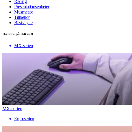
Racing
Presentationsenheter
Musmattor
Tillbehör
Bästsäljare
Handla på ditt sätt
MX-serien
MX-serien
Ergo-serien