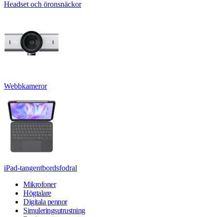
Headset och öronsnäckor
Webbkameror
iPad-tangentbordsfodral
Mikrofoner
Högtalare
Digitala pennor
Simuleringsutrustning