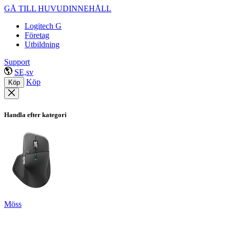
GÅ TILL HUVUDINNEHÅLL
Logitech G
Företag
Utbildning
Support
SE,sv
Köp
Köp
Handla efter kategori
Möss