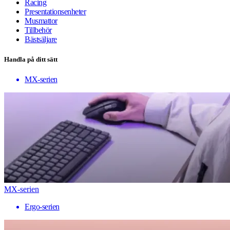
Racing
Presentationsenheter
Musmattor
Tillbehör
Bästsäljare
Handla på ditt sätt
MX-serien
MX-serien
Ergo-serien