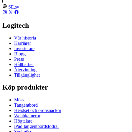
SE,sv
Logitech
Vår historia
Karriärer
Investerare
Blogg
Press
Hållbarhet
Återvinning
Tillgänglighet
Köp produkter
Möss
Tangentbord
Headset och öronsnäckor
Webbkameror
Högtalare
iPad-tangentbordsfodral
Spelmöss