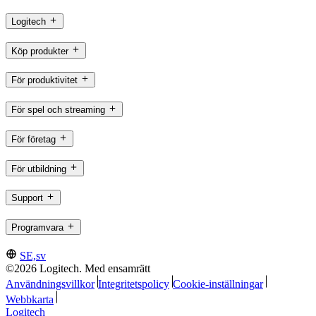
Logitech
Köp produkter
För produktivitet
För spel och streaming
För företag
För utbildning
Support
Programvara
SE,sv
©2026 Logitech. Med ensamrätt
Användningsvillkor
Integritetspolicy
Cookie-inställningar
Webbkarta
Logitech