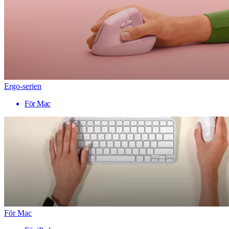
Ergo-serien
För Mac
För Mac