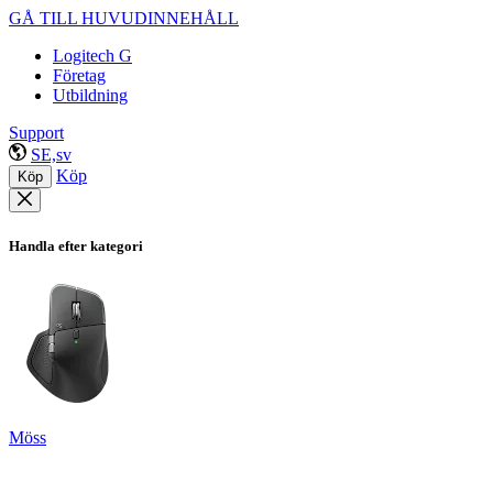
GÅ TILL HUVUDINNEHÅLL
Logitech G
Företag
Utbildning
Support
SE,sv
Köp
Köp
Handla efter kategori
Möss