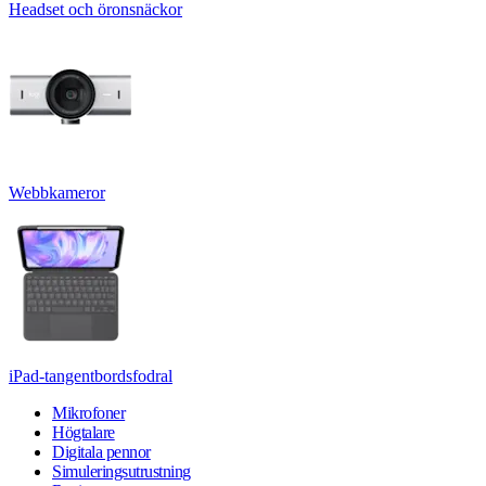
Headset och öronsnäckor
Webbkameror
iPad-tangentbordsfodral
Mikrofoner
Högtalare
Digitala pennor
Simuleringsutrustning