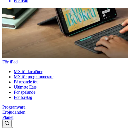
För iPad
För iPad
MX för kreatörer
MX för programmerare
På resande fot
Ultimate Ears
För spelande
För företag
Programvara
Erbjudanden
Planet