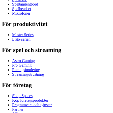
Speltangentbord
Spelheadset
Mikrofoner
För produktivitet
Master Series
Ergo-serien
För spel och streaming
Astro Gaming
Pro Gaming
Racingsimulering
Streamingutrustning
För företag
Shop Spaces
Köp företagsprodukter
Programvara och tjänster
Partner