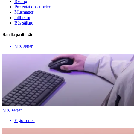
Racing
Presentationsenheter
Musmattor
Tillbehör
Bästsäljare
Handla på ditt sätt
MX-serien
MX-serien
Ergo-serien