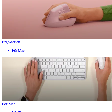
Ergo-serien
För Mac
För Mac