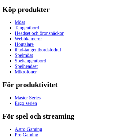
Köp produkter
Möss
Tangentbord
Headset och öronsnäckor
Webbkameror
Högtalare
iPad-tangentbordsfodral
Spelmöss
Speltangentbord
Spelheadset
Mikrofoner
För produktivitet
Master Series
Ergo-serien
För spel och streaming
Astro Gaming
Pro Gaming