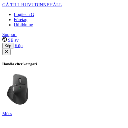
GÅ TILL HUVUDINNEHÅLL
Logitech G
Företag
Utbildning
Support
SE,sv
Köp
Köp
Handla efter kategori
Möss