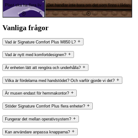
Plast ska ha flera liv.
Det handlar inte bara om det som finns i lådan
Vanliga frågor
Vad är Signature Comfort Plus M850 L?
Vad är nytt med komfortdesignen?
Är enheten lätt att rengöra och underhålla?
Vilka är fördelarna med handstödet? Och varför gjorde vi det?
Är musen endast för hemmakontor?
Stöder Signature Comfort Plus flera enheter?
Fungerar det mellan operativsystem?
Kan användare anpassa knapparna?