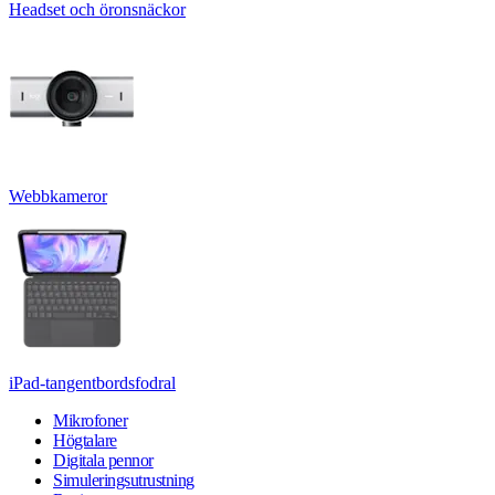
Headset och öronsnäckor
Webbkameror
iPad-tangentbordsfodral
Mikrofoner
Högtalare
Digitala pennor
Simuleringsutrustning