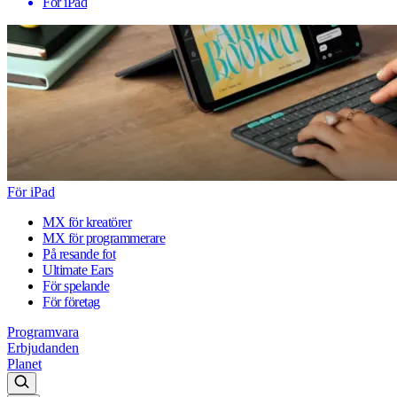
För iPad
För iPad
MX för kreatörer
MX för programmerare
På resande fot
Ultimate Ears
För spelande
För företag
Programvara
Erbjudanden
Planet