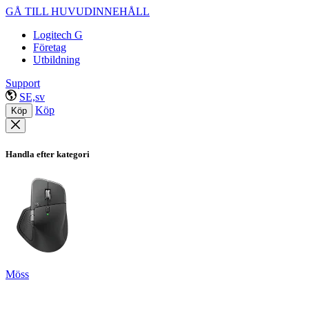
GÅ TILL HUVUDINNEHÅLL
Logitech G
Företag
Utbildning
Support
SE,sv
Köp
Köp
Handla efter kategori
Möss