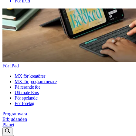
För iPad
För iPad
MX för kreatörer
MX för programmerare
På resande fot
Ultimate Ears
För spelande
För företag
Programvara
Erbjudanden
Planet