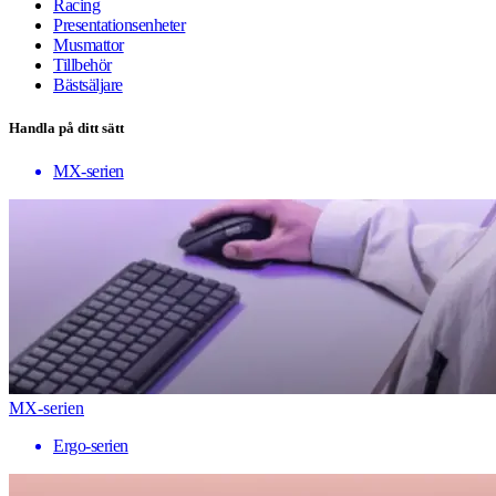
Racing
Presentationsenheter
Musmattor
Tillbehör
Bästsäljare
Handla på ditt sätt
MX-serien
MX-serien
Ergo-serien