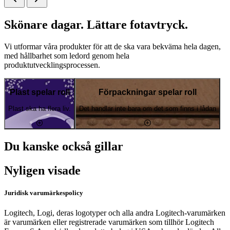
Skönare dagar. Lättare fotavtryck.
Vi utformar våra produkter för att de ska vara bekväma hela dagen,
med hållbarhet som ledord genom hela
produktutvecklingsprocessen.
Plast spelar roll
Förpackningar spelar roll
Plast ska ha flera liv.
Det handlar inte bara om det som finns i lådan
Du kanske också gillar
Nyligen visade
Juridisk varumärkespolicy
Logitech, Logi, deras logotyper och alla andra Logitech-varumärken
är varumärken eller registrerade varumärken som tillhör Logitech