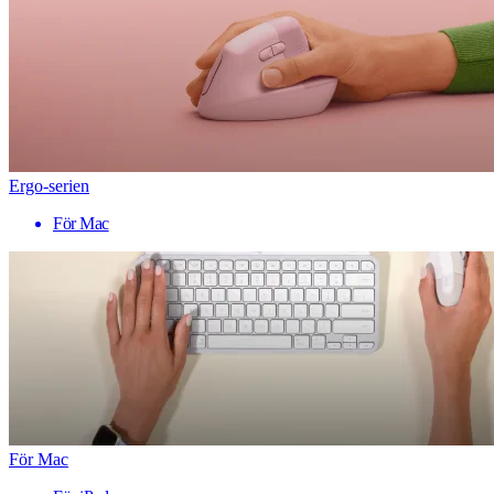
Ergo-serien
För Mac
För Mac