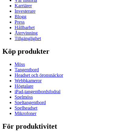
Vår historia
Karriärer
Investerare
Blogg
Press
Hållbarhet
Återvinning
Tillgänglighet
Köp produkter
Möss
Tangentbord
Headset och öronsnäckor
Webbkameror
Högtalare
iPad-tangentbordsfodral
Spelmöss
Speltangentbord
Spelheadset
Mikrofoner
För produktivitet