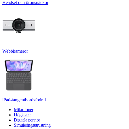
Headset och öronsnäckor
Webbkameror
iPad-tangentbordsfodral
Mikrofoner
Högtalare
Digitala pennor
Simuleringsutrustning