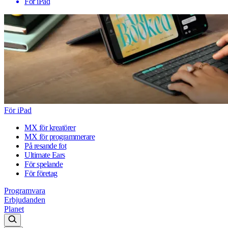
För iPad
För iPad
MX för kreatörer
MX för programmerare
På resande fot
Ultimate Ears
För spelande
För företag
Programvara
Erbjudanden
Planet