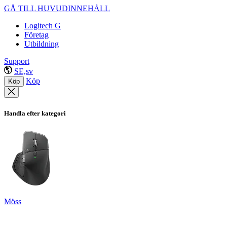
GÅ TILL HUVUDINNEHÅLL
Logitech G
Företag
Utbildning
Support
SE,sv
Köp
Köp
Handla efter kategori
Möss