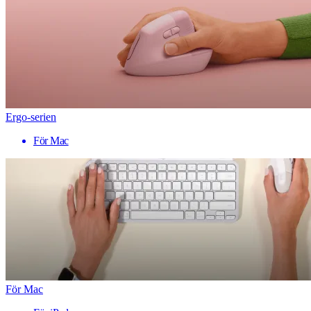
Ergo-serien
För Mac
För Mac