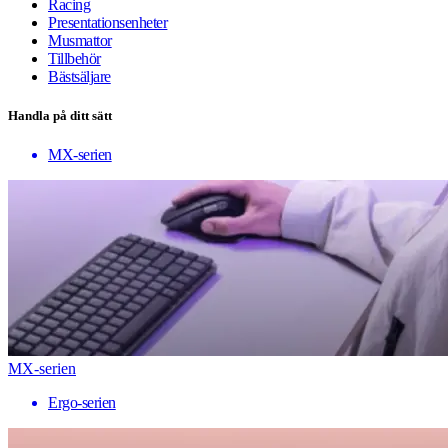
Racing
Presentationsenheter
Musmattor
Tillbehör
Bästsäljare
Handla på ditt sätt
MX-serien
MX-serien
Ergo-serien