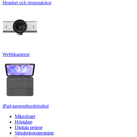
Headset och öronsnäckor
Webbkameror
iPad-tangentbordsfodral
Mikrofoner
Högtalare
Digitala pennor
Simuleringsutrustning