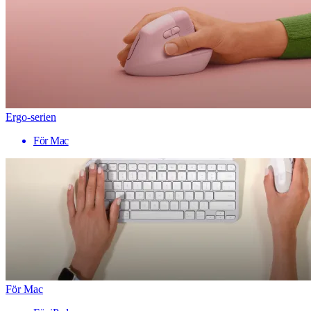
Ergo-serien
För Mac
För Mac