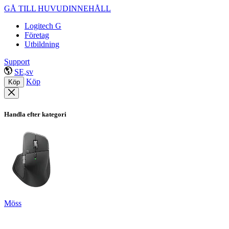
GÅ TILL HUVUDINNEHÅLL
Logitech G
Företag
Utbildning
Support
SE,sv
Köp
Köp
Handla efter kategori
Möss