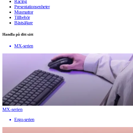
Racing
Presentationsenheter
Musmattor
Tillbehör
Bästsäljare
Handla på ditt sätt
MX-serien
MX-serien
Ergo-serien