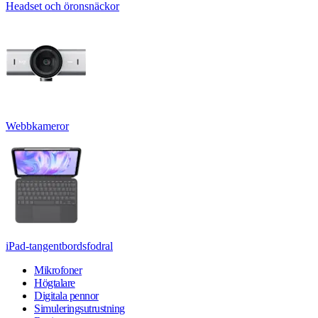
Headset och öronsnäckor
Webbkameror
iPad-tangentbordsfodral
Mikrofoner
Högtalare
Digitala pennor
Simuleringsutrustning