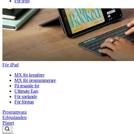
För iPad
För iPad
MX för kreatörer
MX för programmerare
På resande fot
Ultimate Ears
För spelande
För företag
Programvara
Erbjudanden
Planet