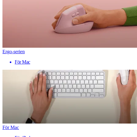
Ergo-serien
För Mac
För Mac