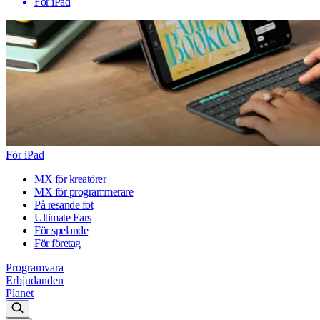
För iPad
För iPad
MX för kreatörer
MX för programmerare
På resande fot
Ultimate Ears
För spelande
För företag
Programvara
Erbjudanden
Planet