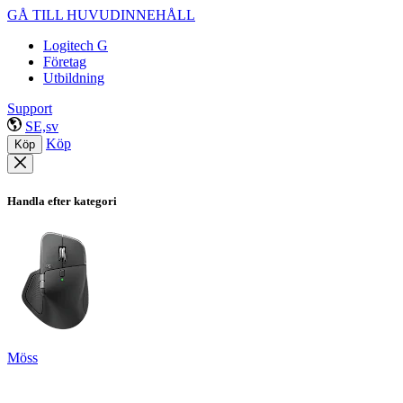
GÅ TILL HUVUDINNEHÅLL
Logitech G
Företag
Utbildning
Support
SE,sv
Köp
Köp
Handla efter kategori
Möss