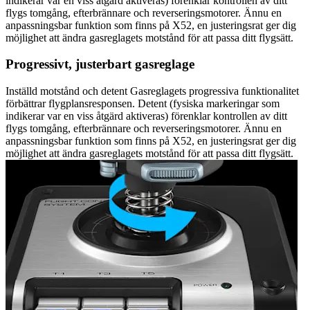
indikerar var en viss åtgärd aktiveras) förenklar kontrollen av ditt
flygs tomgång, efterbrännare och reverseringsmotorer. Ännu en
anpassningsbar funktion som finns på X52, en justeringsrat ger dig
möjlighet att ändra gasreglagets motstånd för att passa ditt flygsätt.
Progressivt, justerbart gasreglage
Inställd motstånd och detent Gasreglagets progressiva funktionalitet
förbättrar flygplansresponsen. Detent (fysiska markeringar som
indikerar var en viss åtgärd aktiveras) förenklar kontrollen av ditt
flygs tomgång, efterbrännare och reverseringsmotorer. Ännu en
anpassningsbar funktion som finns på X52, en justeringsrat ger dig
möjlighet att ändra gasreglagets motstånd för att passa ditt flygsätt.