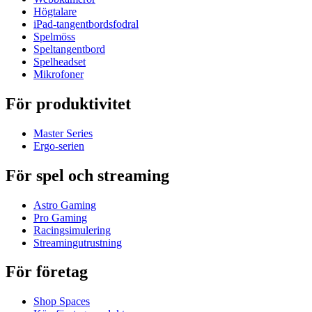
Högtalare
iPad-tangentbordsfodral
Spelmöss
Speltangentbord
Spelheadset
Mikrofoner
För produktivitet
Master Series
Ergo-serien
För spel och streaming
Astro Gaming
Pro Gaming
Racingsimulering
Streamingutrustning
För företag
Shop Spaces