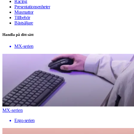
Racing
Presentationsenheter
Musmattor
Tillbehör
Bästsäljare
Handla på ditt sätt
MX-serien
MX-serien
Ergo-serien