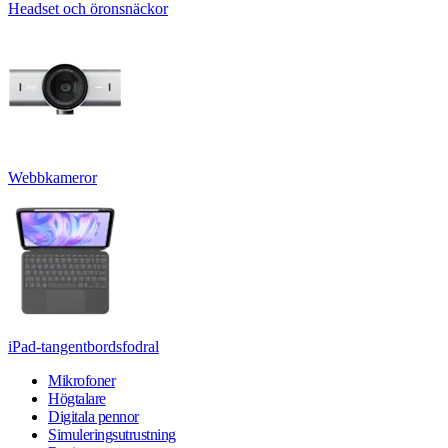
Headset och öronsnäckor
Webbkameror
iPad-tangentbordsfodral
Mikrofoner
Högtalare
Digitala pennor
Simuleringsutrustning