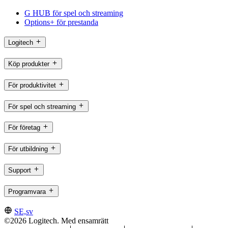
G HUB för spel och streaming
Options+ för prestanda
Logitech
Köp produkter
För produktivitet
För spel och streaming
För företag
För utbildning
Support
Programvara
SE,sv
©2026 Logitech. Med ensamrätt