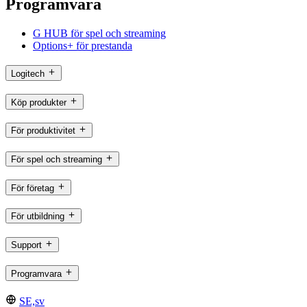
Programvara
G HUB för spel och streaming
Options+ för prestanda
Logitech
Köp produkter
För produktivitet
För spel och streaming
För företag
För utbildning
Support
Programvara
SE,sv