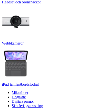
Headset och öronsnäckor
Webbkameror
iPad-tangentbordsfodral
Mikrofoner
Högtalare
Digitala pennor
Simuleringsutrustning