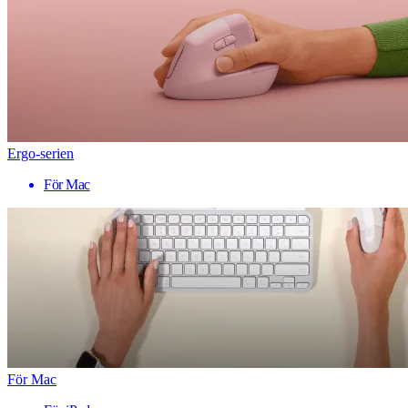
Ergo-serien
För Mac
För Mac