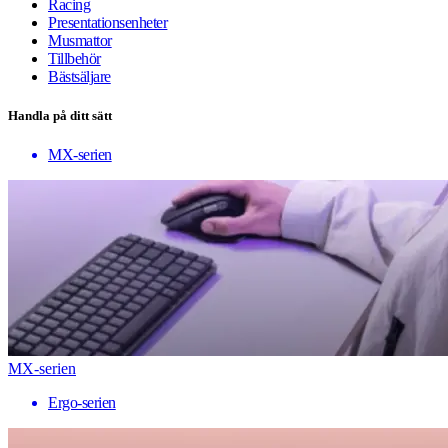
Racing
Presentationsenheter
Musmattor
Tillbehör
Bästsäljare
Handla på ditt sätt
MX-serien
MX-serien
Ergo-serien