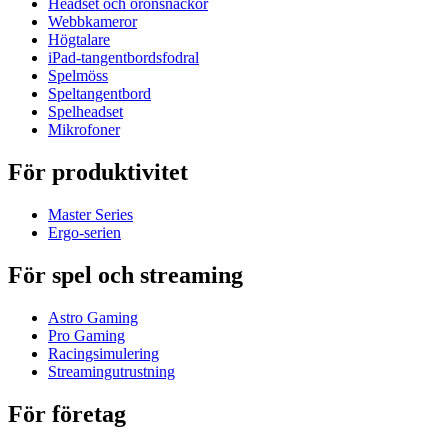
Headset och öronsnäckor
Webbkameror
Högtalare
iPad-tangentbordsfodral
Spelmöss
Speltangentbord
Spelheadset
Mikrofoner
För produktivitet
Master Series
Ergo-serien
För spel och streaming
Astro Gaming
Pro Gaming
Racingsimulering
Streamingutrustning
För företag