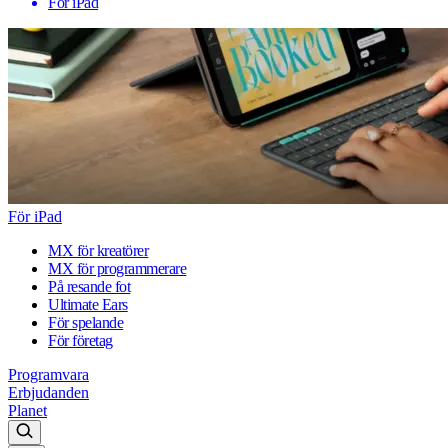
För iPad
För iPad
MX för kreatörer
MX för programmerare
På resande fot
Ultimate Ears
För spelande
För företag
Programvara
Erbjudanden
Planet