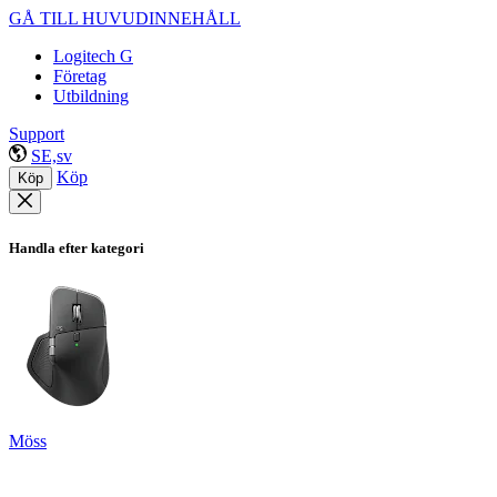
GÅ TILL HUVUDINNEHÅLL
Logitech G
Företag
Utbildning
Support
SE,sv
Köp
Köp
Handla efter kategori
Möss