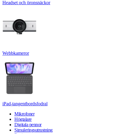
Headset och öronsnäckor
Webbkameror
iPad-tangentbordsfodral
Mikrofoner
Högtalare
Digitala pennor
Simuleringsutrustning