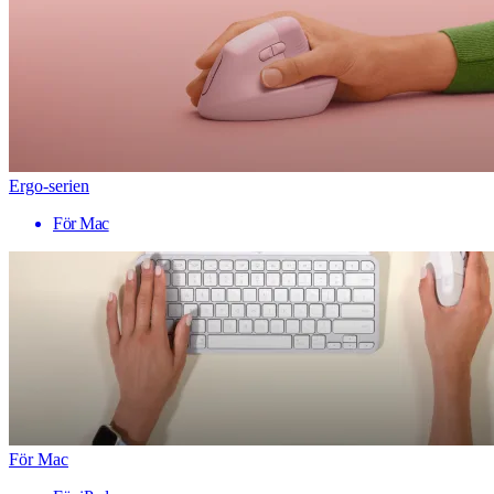
Ergo-serien
För Mac
För Mac