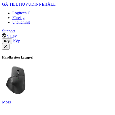
GÅ TILL HUVUDINNEHÅLL
Logitech G
Företag
Utbildning
Support
SE,sv
Köp
Köp
Handla efter kategori
Möss