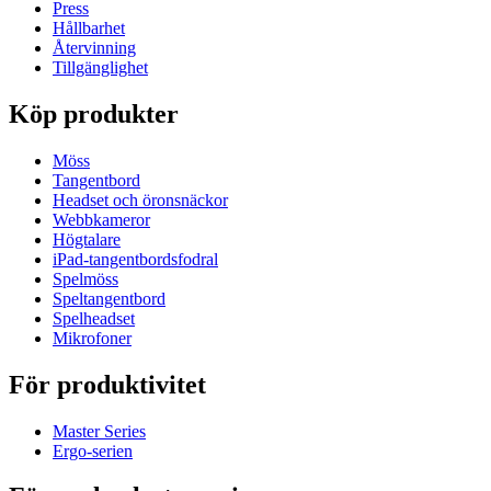
Press
Hållbarhet
Återvinning
Tillgänglighet
Köp produkter
Möss
Tangentbord
Headset och öronsnäckor
Webbkameror
Högtalare
iPad-tangentbordsfodral
Spelmöss
Speltangentbord
Spelheadset
Mikrofoner
För produktivitet
Master Series
Ergo-serien