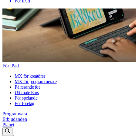
För iPad
För iPad
MX för kreatörer
MX för programmerare
På resande fot
Ultimate Ears
För spelande
För företag
Programvara
Erbjudanden
Planet