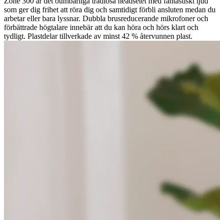
Zone 300 är det oumbärliga trådlösa headsetet med fantastiskt ljud
som ger dig frihet att röra dig och samtidigt förbli ansluten medan du
arbetar eller bara lyssnar. Dubbla brusreducerande mikrofoner och
förbättrade högtalare innebär att du kan höra och hörs klart och
tydligt. Plastdelar tillverkade av minst 42 % återvunnen plast.