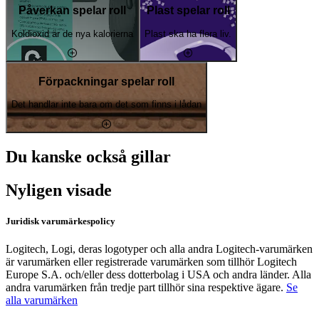
Påverkan spelar roll
Plast spelar roll
Koldioxid är de nya kalorierna
Plast ska ha flera liv.
Förpackningar spelar roll
Det handlar inte bara om det som finns i lådan
Du kanske också gillar
Nyligen visade
Juridisk varumärkespolicy
Logitech, Logi, deras logotyper och alla andra Logitech-varumärken
är varumärken eller registrerade varumärken som tillhör Logitech
Europe S.A. och/eller dess dotterbolag i USA och andra länder. Alla
andra varumärken från tredje part tillhör sina respektive ägare.
Se
alla varumärken