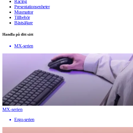
Racing
Presentationsenheter
Musmattor
Tillbehör
Bästsäljare
Handla på ditt sätt
MX-serien
MX-serien
Ergo-serien