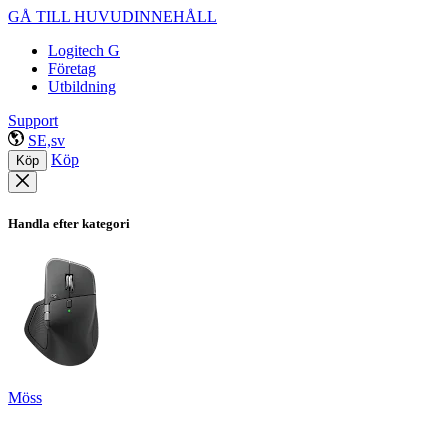
GÅ TILL HUVUDINNEHÅLL
Logitech G
Företag
Utbildning
Support
SE,sv
Köp
Köp
Handla efter kategori
Möss