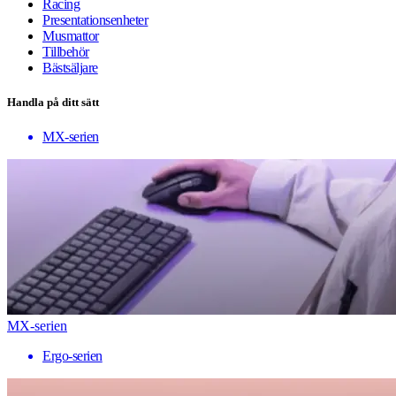
Racing
Presentationsenheter
Musmattor
Tillbehör
Bästsäljare
Handla på ditt sätt
MX-serien
MX-serien
Ergo-serien