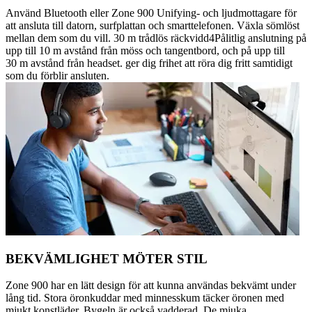
Använd Bluetooth eller Zone 900 Unifying- och ljudmottagare för
att ansluta till datorn, surfplattan och smarttelefonen. Växla sömlöst
mellan dem som du vill. 30 m trådlös räckvidd4Pålitlig anslutning på
upp till 10 m avstånd från möss och tangentbord, och på upp till
30 m avstånd från headset. ger dig frihet att röra dig fritt samtidigt
som du förblir ansluten.
BEKVÄMLIGHET MÖTER STIL
Zone 900 har en lätt design för att kunna användas bekvämt under
lång tid. Stora öronkuddar med minnesskum täcker öronen med
mjukt konstläder. Bygeln är också vadderad. De mjuka