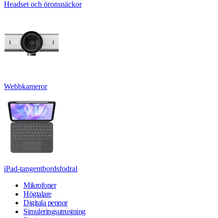
Headset och öronsnäckor
Webbkameror
iPad-tangentbordsfodral
Mikrofoner
Högtalare
Digitala pennor
Simuleringsutrustning