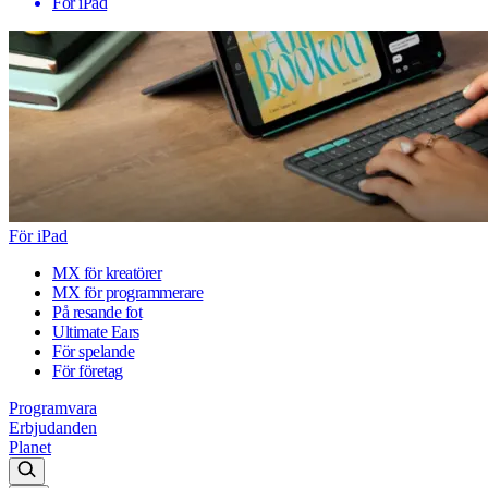
För iPad
För iPad
MX för kreatörer
MX för programmerare
På resande fot
Ultimate Ears
För spelande
För företag
Programvara
Erbjudanden
Planet