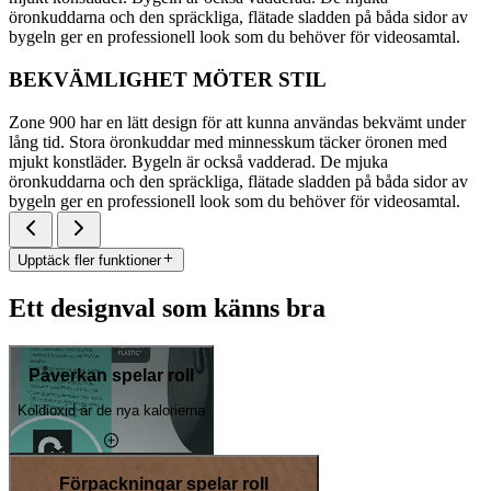
öronkuddarna och den spräckliga, flätade sladden på båda sidor av
bygeln ger en professionell look som du behöver för videosamtal.
BEKVÄMLIGHET MÖTER STIL
Zone 900 har en lätt design för att kunna användas bekvämt under
lång tid. Stora öronkuddar med minnesskum täcker öronen med
mjukt konstläder. Bygeln är också vadderad. De mjuka
öronkuddarna och den spräckliga, flätade sladden på båda sidor av
bygeln ger en professionell look som du behöver för videosamtal.
Upptäck fler funktioner
Ett designval som känns bra
Påverkan spelar roll
Koldioxid är de nya kalorierna
Förpackningar spelar roll