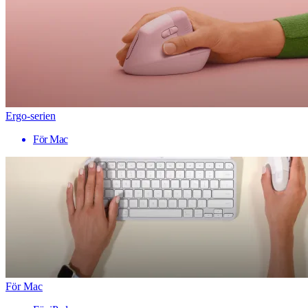
Ergo-serien
För Mac
För Mac