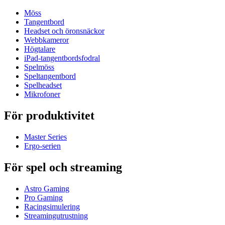
Möss
Tangentbord
Headset och öronsnäckor
Webbkameror
Högtalare
iPad-tangentbordsfodral
Spelmöss
Speltangentbord
Spelheadset
Mikrofoner
För produktivitet
Master Series
Ergo-serien
För spel och streaming
Astro Gaming
Pro Gaming
Racingsimulering
Streamingutrustning