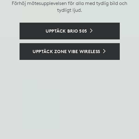
Se och hör tydligt med en intelligent konferenskamera
Förhöj mötesupplevelsen för alla med tydlig bild och
som monteras på bord.
tydligt ljud.
En hanterad dockningsstation som möjliggör
personliga hotdesking-upplevelser.
SE LOGITECH SIGHT
UPPTÄCK BRIO 505
EN KONSEKVENT HOTDESKING-
UPPLEVELSE
UPPTÄCK ZONE VIBE WIRELESS