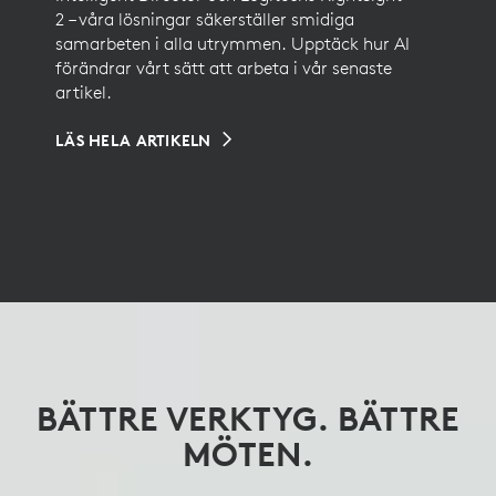
2 – våra lösningar säkerställer smidiga
samarbeten i alla utrymmen. Upptäck hur AI
förändrar vårt sätt att arbeta i vår senaste
artikel.
LÄS HELA ARTIKELN
BÄTTRE VERKTYG. BÄTTRE
OPTIMERING AV
FÅ DET BÄSTA
KONTORSUTRYMMEN,
PERSPEKTIVET
MÖTEN.
FÖRBÄTTRING AV SÄNGAR