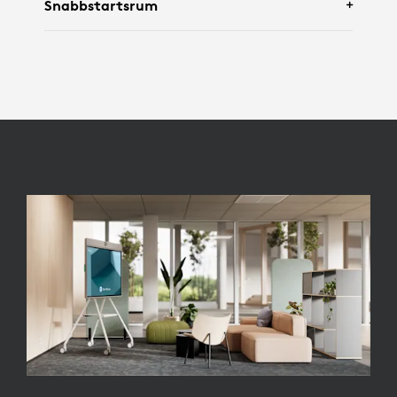
Snabbstartsrum
Flex
.
Med
Rally - kamera
,
Tap IP
och
Rally -
högtalare
.
Med
Rally Board 65
.