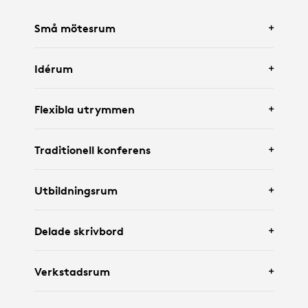
Små mötesrum
Idérum
Med
Logitech Rally Bar Huddle
och
Tap IP
.
Flexibla utrymmen
Med
Logitech Rally Bar Mini
och en interaktiv
Traditionell konferens
skärm.
Med
Logitech Rally Bar
,
Tap IP
och
Scribe
.
Utbildningsrum
Med
Logitech Rally Bar
,
Tap
,
Logitech Sight
Delade skrivbord
och
Scribe
.
Med
Rally-kamera
,
Tap IP
,
Verkstadsrum
upphängningsmontering för
mikrofonenheter
och
Scribe
.
Featuring
Logitech Brio 305
and
Logi Dock