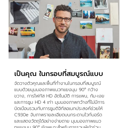
เป็นคุณ ในกรอบที่สมบูรณ์แบบ
จัดวางตัวคุณและพื้นที่ทำงานในกรอบที่สมบูรณ์
แบบด้วยมุมมองภาพแนวทแยงมุม 90° กว้าง
ขวาง, การโฟกัส HD อัตโนมัติ การแพน, ก้ม-เงย
และการซูม HD 4 เท่า มุมมองภาพกว้างที่ไม่มีการ
บิดเบือนรวมกับการซูมดิจิทัลอเนกประสงค์ช่วยให้
C930e จับภาพรายละเอียดบนกระดานไวท์บอร์ด
และแสดงวัตถุได้อย่างง่ายดาย มุมมองภาพแนว
ทแยงมุม 90° ยังเหมาะสำหรับการรวมผู้เข้าร่วม