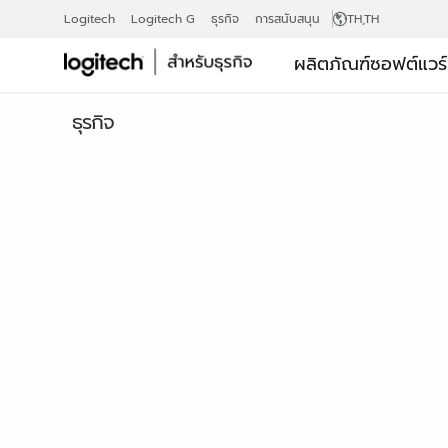
เว็บ
Logitech
Logitech G
ธุรกิจ
การสนับสนุน
TH
,TH
ผลิตภัณฑ์
ซอฟต์แวร
แคม
ธุรกิจ
เพื่อ
ธุรกิจ
1080P
C930E