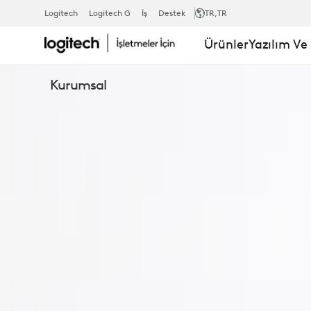
ZONE
Logitech
Logitech G
İş
Destek
TR
,TR
Ürünler
Yazılım Ve
WIRED
Kurumsal
KULAKLIK