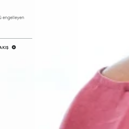
yü engelleyen
AKIŞ