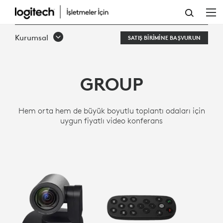
ORTA
ILA
Kurumsal
SATIŞ BIRIMINE BAŞVURUN
BÜYÜK
ODALAR
GROUP
IÇIN
GROUP
Hem orta hem de büyük boyutlu toplantı odaları için
VIDEO
uygun fiyatlı video konferans
KONFERANS
SISTEMI