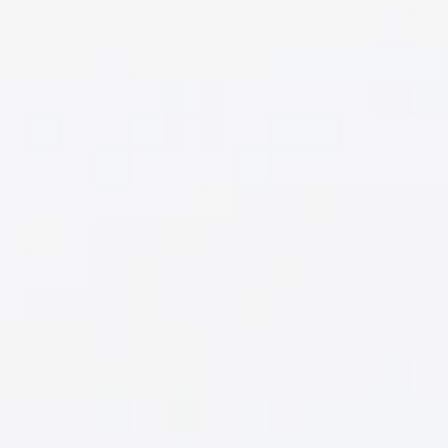
HEPSI
BIR
ARADA
KONFERANS
KAMERASI