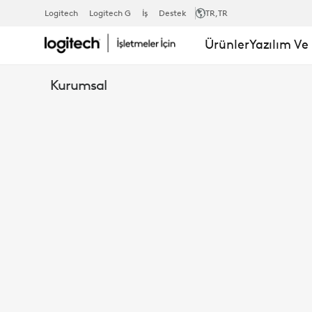
KÜÇÜK
Logitech
Logitech G
İş
Destek
TR
,TR
Ürünler
Yazılım Ve
ODALAR
Kurumsal
IÇIN
ULTRA
GENIŞ
LENSIYLE