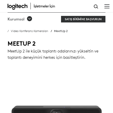
MEETUP
2
Kurumsal
SATIŞ BIRIMINE BAŞVURUN
SATIN
Video Konferans Kameraları
MeetUp 2
ALIN
MEETUP 2
MeetUp 2 ile küçük toplantı odalarınızı yükseltin ve
toplantı deneyimini herkes için basitleştirin.