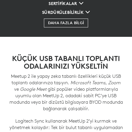
SERTİFİKALAR
SÜRDÜRÜLEBILIRLIK
DAHA FAZLA BILGI
KÜÇÜK USB TABANLI TOPLANTI
ODALARINIZI YÜKSELTIN
Meetup 2 ile yapay zeka tabanlı özellikleri küçük USB
toplantı odalarınıza taşıyın.
Microsoft Teams
,
Zoom
ve
Google Meet
gibi popüler video platformlarıyla
uyumlu olan MeetUp 2, odadaki sabit PC’ye USB
modunda veya bir dizüstü bilgisayara BYOD modunda
bağlanarak çalışabilir.
Logitech Sync kullanarak MeetUp 2’yi kurmak ve
yönetmek kolaydır: Tek bir bulut tabanlı uygulamadan