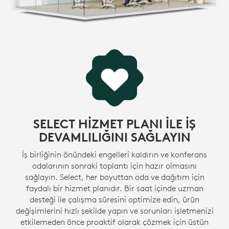
*
Sertifikaları
görüntüleyin >
GERİ DÖNÜŞTÜRÜLMÜŞ PLASTİKTEN
ÜRETİLMİŞTİR
MeetUp 2’deki plastik parçalar, %62’ye kadar
sertifikalı tüketici sonrası geri dönüştürülmüş plastik
içerir. Karbon ayak izimizi azaltmak için tüketici
elektronik ürünlerindeki plastiğe ikinci bir
1
hayat veriyoruz.
Aksesuarlar ve ambal
GERİ DÖNÜŞTÜRÜLMÜŞ PLASTİK HAKKINDA DAHA
SELECT HİZMET PLANI İLE İŞ
FAZLA BİLGİ
DEVAMLILIĞINI SAĞLAYIN
İş birliğinin önündeki engelleri kaldırın ve konferans
odalarının sonraki toplantı için hazır olmasını
sağlayın. Select, her boyuttan oda ve dağıtım için
faydalı bir hizmet planıdır. Bir saat içinde uzman
desteği ile çalışma süresini optimize edin, ürün
değişimlerini hızlı şekilde yapın ve sorunları işletmenizi
etkilemeden önce proaktif olarak çözmek için üstün