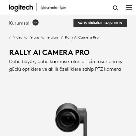
AKILLI
KADRAJLAMA
Kurumsal
SATIŞ BIRIMINE BAŞVURUN
ILE
Video Konferans Kameraları
Rally AI Camera Pro
RALLY
AI
RALLY AI CAMERA PRO
CAMERA
Daha büyük, daha karmaşık alanlar için tasarlanmış
güçlü optiklere ve akıllı özelliklere sahip PTZ kamera
PRO
|
LOGITECH