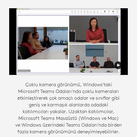
Akıllı yönetici, kapsayıcı bir hibrit toplantı ortamı
Çoklu kamera görünümü, Windows'taki
Microsoft Teams Odaları'nda çoklu kameraları
oluşturarak esnek iletişimi desteklemek için
tasarlandı. Windows'taki Zoom Rooms özelliği,
etkinleştirerek çok amaçlı odalar ve sınıflar gibi
odadaki kişilere galeri görünümünde kendi
geniş ve karmaşık alanlarda odadaki
alanlarını sunarak toplantıdaki diğer herkesle
katılımcıları yakalar. Uzaktan katılımcılar,
Microsoft Teams Masaüstü (Windows ve Mac)
aynı şekilde görülme ve duyulma fırsatı verir.
ve Windows üzerindeki Teams Odaları'nda birden
fazla kamera görünümünü deneyimleyebilirler.