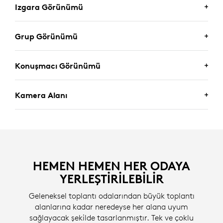
Izgara Görünümü
Grup Görünümü
Konuşmacı Görünümü
Kamera Alanı
Birden fazla katılımcının karşılıklı konuşmalar yaptığı
HEMEN HEMEN HER ODAYA
toplantılar için tasarlanan Izgara Görünümü, odadaki
YERLEŞTIRILEBILIR
katılımcıları ayrı galeri kutucuklarına yerleştirerek web
Odanın tamamını görmek istediğiniz durumlarda,
kamerası benzeri bir deneyim sunar ve toplantı
Geleneksel toplantı odalarından büyük toplantı
Grup Görünümü odadaki tüm katılımcıları kadraja
katılımcılarının aynı anda görüntülenmesini sağlar.
alanlarına kadar neredeyse her alana uyum
alır.
Sunumların yapıldığı toplantılar veya bireysel odaklı
sağlayacak şekilde tasarlanmıştır. Tek ve çoklu
*ekran görüntüsü simüle edildi