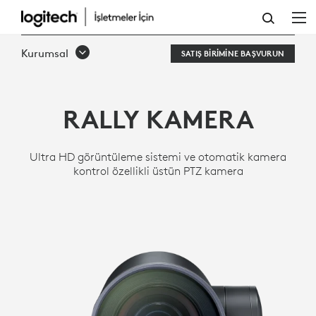
TOPLANTI
ODALARI
Kurumsal
SATIŞ BIRIMINE BAŞVURUN
IÇIN
RALLY
RALLY KAMERA
ULTRA
HD
Ultra HD görüntüleme sistemi ve otomatik kamera
PTZ
kontrol özellikli üstün PTZ kamera
KAMERA