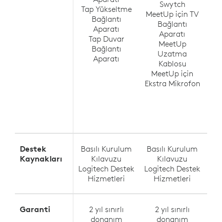
Swytch
Tap Yükseltme
MeetUp için TV
Bağlantı
Ra
Bağlantı
Aparatı
(t
Aparatı
Tap Duvar
f
MeetUp
Bağlantı
Ra
Uzatma
Aparatı
Kablosu
Ra
MeetUp için
Ekstra Mikrofon
Ra
Destek
Basılı Kurulum
Basılı Kurulum
Ba
Kaynakları
Kılavuzu
Kılavuzu
Logitech Destek
Logitech Destek
Log
Hizmetleri
Hizmetleri
Garanti
2 yıl sınırlı
2 yıl sınırlı
donanım
donanım