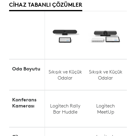
CIHAZ TABANLI ÇÖZÜMLER
Oda Boyutu
Kü
Sıkışık ve Küçük
Sıkışık ve Küçük
Odalar
Odalar
Konferans
Kamerası
Logitech Rally
Logitech
Lo
Bar Huddle
MeetUp