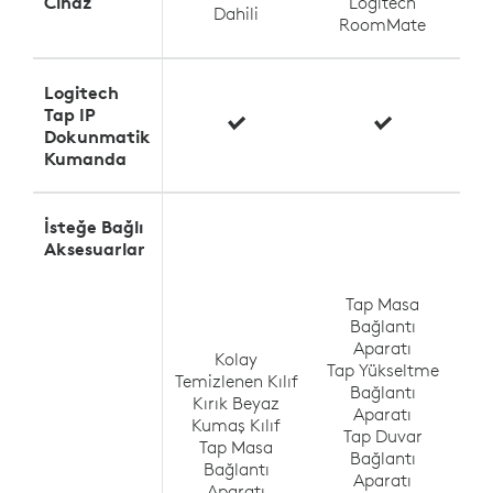
Cihaz
Logitech
Dahili
RoomMate
Logitech
Tap IP
Dokunmatik
Kumanda
İsteğe Bağlı
Aksesuarlar
Ta
Tap Masa
Bağlantı
Aparatı
Kolay
Tap Yükseltme
Temizlenen Kılıf
Bağlantı
Kırık Beyaz
Aparatı
Kumaş Kılıf
Tap Duvar
Tap Masa
Vi
Bağlantı
Bağlantı
Aparatı
Aparatı