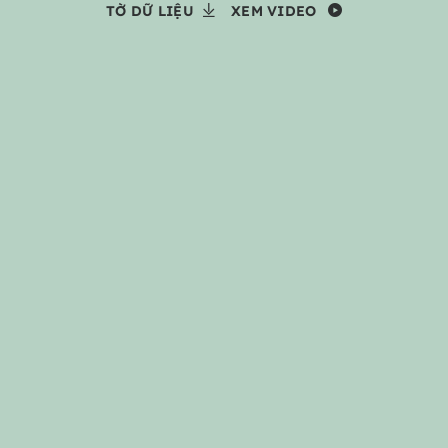
K860
TỜ DỮ LIỆU
XEM VIDEO
(ERGO
K860
BUSINESS
ERGONOMIC
WIRELESS
KEYBOARD)