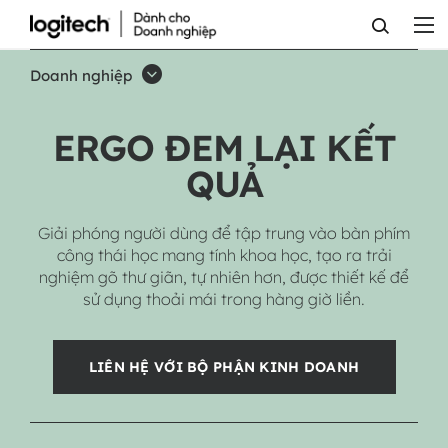
BÀN
PHÍM
Doanh nghiệp
KHÔNG
DÂY
ERGO ĐEM LẠI KẾT
CÔNG
QUẢ
THÁI
Giải phóng người dùng để tập trung vào bàn phím
HỌC
công thái học mang tính khoa học, tạo ra trải
DÀNH
nghiệm gõ thư giãn, tự nhiên hơn, được thiết kế để
sử dụng thoải mái trong hàng giờ liền.
CHO
DOANH
LIÊN HỆ VỚI BỘ PHẬN KINH DOANH
NGHIỆP
ERGO