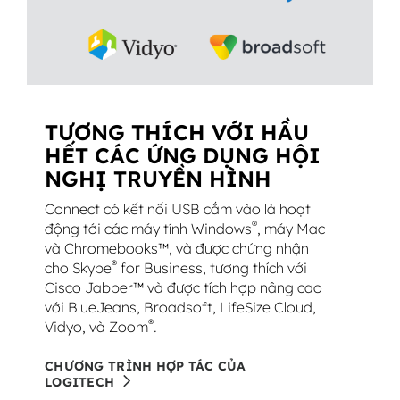
TƯƠNG THÍCH VỚI HẦU
HẾT CÁC ỨNG DỤNG HỘI
NGHỊ TRUYỀN HÌNH
Connect có kết nối USB cắm vào là hoạt
®
động tới các máy tính Windows
, máy Mac
và Chromebooks™, và được chứng nhận
®
cho Skype
for Business, tương thích với
Cisco Jabber™ và được tích hợp nâng cao
với BlueJeans, Broadsoft, LifeSize Cloud,
®
Vidyo, và Zoom
.
CHƯƠNG TRÌNH HỢP TÁC CỦA
LOGITECH