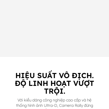
HIỆU SUẤT VÔ ĐỊCH.
ĐỘ LINH HOẠT VƯỢT
TRỘI.
Với kiểu dáng công nghiệp cao cấp và hệ
thống hình ảnh Ultra-D, Camera Rally đứng