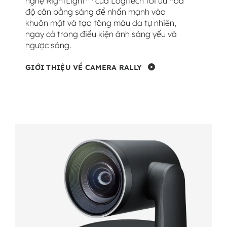
nghệ RightLight
của Logitech tối ưu hóa
độ cân bằng sáng để nhấn mạnh vào
khuôn mặt và tạo tông màu da tự nhiên,
ngay cả trong điều kiện ánh sáng yếu và
ngược sáng.
GIỚI THIỆU VỀ CAMERA RALLY