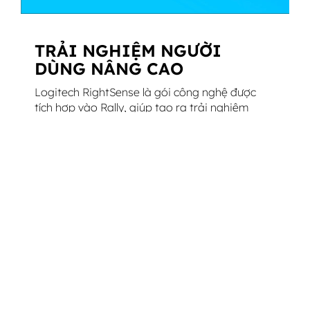
TRẢI NGHIỆM NGƯỜI
DÙNG NÂNG CAO
Logitech RightSense là gói công nghệ được
tích hợp vào Rally, giúp tạo ra trải nghiệm
người dùng tốt hơn. RightSight giúp cho
điều khiển cameara tự động lấy khung
người tham gia một cách hoàn hảo, bất kể
khoảng cách của họ tới ống kính. RightLight
tối ưu hóa cân bằng sáng và ưu tiên khuôn
mặt hơn vật thể và bề mặt để tạo ra tông
màu da tự nhiên. Ngoài ra, Cameara Rally
còn tương thích với hầu như mọi ứng dụng
hội nghị video ngay khi mở hộp.
TÌM HIỂU THÊM VỀ RIGHTSENSE