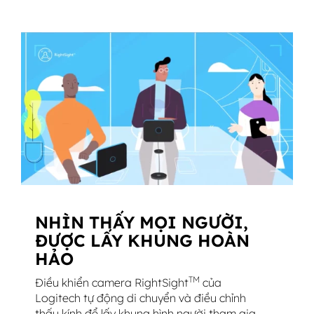
NHÌN THẤY MỌI NGƯỜI,
ĐƯỢC LẤY KHUNG HOÀN
HẢO
TM
Điều khiển camera RightSight
của
Logitech tự động di chuyển và điều chỉnh
thấu kính để lấy khung hình người tham gia