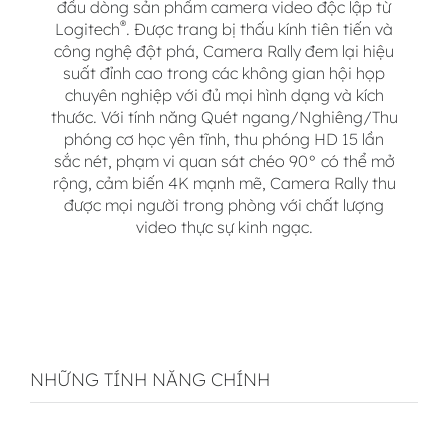
đầu dòng sản phẩm camera video độc lập từ
®
Logitech
. Được trang bị thấu kính tiên tiến và
công nghệ đột phá, Camera Rally đem lại hiệu
suất đỉnh cao trong các không gian hội họp
chuyên nghiệp với đủ mọi hình dạng và kích
thước. Với tính năng Quét ngang/Nghiêng/Thu
phóng cơ học yên tĩnh, thu phóng HD 15 lần
sắc nét, phạm vi quan sát chéo 90° có thể mở
rộng, cảm biến 4K mạnh mẽ, Camera Rally thu
được mọi người trong phòng với chất lượng
video thực sự kinh ngạc.
NHỮNG TÍNH NĂNG CHÍNH