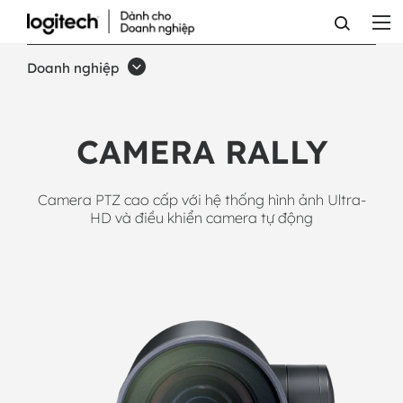
CAMERA
PTZ
Doanh nghiệp
ULTRA
HD
CAMERA RALLY
RALLY
DÀNH
Camera PTZ cao cấp với hệ thống hình ảnh Ultra-
CHO
HD và điều khiển camera tự động
PHÒNG
HỌP