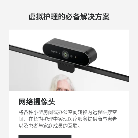
添加视频协作以提高临床和行政人员之间的
虚拟护理的必备解决方案
继续医学教育
会议效率和沟通效率。
以虚拟方式提供 CME 课程，实现更大的灵活性和便利
性，同时减少差旅费用和时间。
会议室
借助价格合理的高品质视频协作会议室解决方案，使会
远程观察
议室、会议厅和多学科团队会议室 (MDT) 更加现代化。
使医生和护士可以远程观看其他医院的手术和医疗程
序，用于培训和咨询。
咨询室
为小型私人房间配备专用的会议摄像头、网络摄像头或
员工培训
耳机（含麦克风），以便医务人员之间进行沟通咨询。
使用超高清视频和清晰的音频，以高清晰度和细节展示
新产品、治疗方法和技术。
远程办公
使管理人员可以随时随地进行办公，从而持续支持临床
网络摄像头
团队。
将各种小型房间或办公空间转换为远程医疗空
间，在长期护理中实现医疗服务提供商与患者
以及患者与家庭成员的互联。