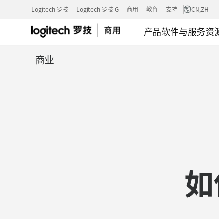
赋
Logitech 罗技
Logitech 罗技 G
商用
教育
支持
CN
,ZH
产品
软件与服务
资
能
商业
您
的
移
如
动