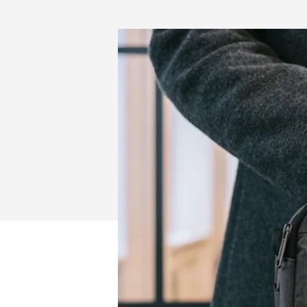
员
工：
提
升
随
身