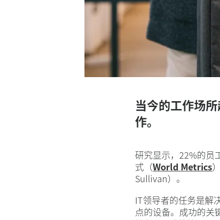
出
行
工
作
当今的工作场所
作。
效
研究显示，22%的员
率
式（
World Metrics
Sullivan）。
IT领导者的任务是
点的设备。成功的关