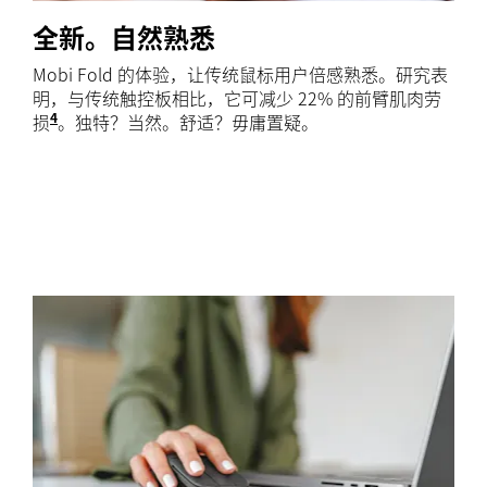
全新。自然熟悉
Mobi Fold 的体验，让传统鼠标用户倍感熟悉。研究表
明，与传统触控板相比，它可减少 22% 的前臂肌肉劳
4
损
罗技 ErgoLab 2025 年一项针对 30 人的研究表明
。独特？当然。舒适？毋庸置疑。