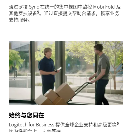
通过罗技 Sync 在统一的集中视图中监控 Mobi Fold 及
5
其他罗技设备
需在各设备上安装 Logi Tune。支持 Windows
。通过直接提交帮助台请求，畅享业务
支持服务。
始终与您同在
6
Logitech for Business 提供全球企业支持和高级更换
服务，
因为性能至上，无需等待。