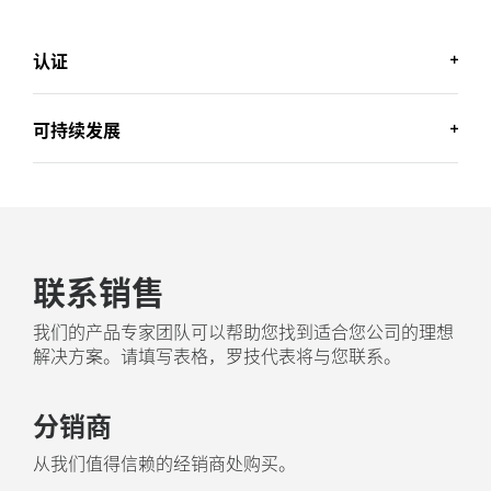
认证
可持续发展
商用认证
自信部署罗技商用鼠标。Mobi Fold 已通过
Fast Pair
认证，提
舒适设计
供无缝配对体验。
Works With Chromebook
认证。
罗技致力于打造一个更具可持续发展性的世界。我们正
联系销售
在积极努力地尽量减少对环境的影响，并加快社会变革
的步伐。
我们的产品专家团队可以帮助您找到适合您公司的理想
解决方案。请填写表格，罗技代表将与您联系。
采用环保回收塑料制造
Mobi Fold for Business 的塑料部件含有 36% 消费后回
分销商
9
的
收塑料
不包括印刷线路组件、线缆、接收器和包装中的
，为废弃消费电子产品的塑料赋予第二次生
命，助力减少碳足迹。
从我们值得信赖的经销商处购买。