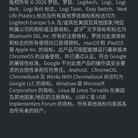
版权所有 © 2026 罗技。罗技、Logitech、Logi、Logi
Bolt、Logi Bolt 标志、Logi Tune、Easy Switch、Next
Life Plastics 标志及所有其他罗技商标和标志均为
Logitech Europe S.A. 及/或其在美国及其他国家/地区
™
附属公司的商标或注册商标。
蓝牙
文字商标和标志为
Bluetooth SIG, Inc. 所有的注册商标，罗技对此类商标
和标志的所有使用均已获得授权。
macOS
和
iPadOS
是 Apple Inc. 的商标。此产品可搭配能够运行最新版本
ChromeOS 的设备使用，并已通过认证，符合 Google
的兼容性标准。Google 不对此类产品的操作或安全要
求的合规性承担任何责任。
Android
、
ChromeOS
、
Chromebook
及
Works With Chromebook 标志
均为
Google LLC 的商标。
Windows
是 Microsoft
Corporation 的商标。
Linux
是 Linus Torvalds 在美国
及其他国家/地区的注册商标。
USB-C
是 USB
Implementers Forum 的商标。所有其他商标均是其各
自所有者的财产。