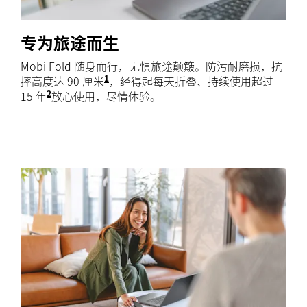
专为旅途而生
Mobi Fold 随身而行，无惧旅途颠簸。防污耐磨损，抗
1
摔高度达 90 厘米
使用开合状态下的设备在 90 厘米高度
，经得起每天折叠、持续使用超过
2
15 年
基于平均每天折叠/展开 8 次估算。在受控条件下进行 
放心使用，尽情体验。