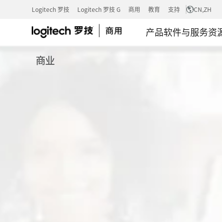
罗
Logitech 罗技
Logitech 罗技 G
商用
教育
支持
CN
,ZH
产品
软件与服务
资
技
商业
SELECT
服
务
计