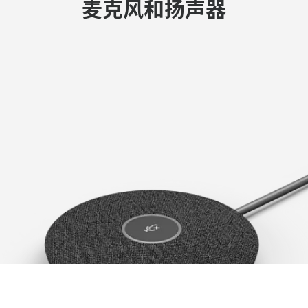
麦克风和扬声器
题。
结合 PTZ 与人工智能，让摄像头能够在人员走动
够让安装更快速整洁。
时
自动移动镜头并调节变焦
。
全新的
白板专用摄像头
解决了这个问题，使得会
议更加公平。
要成功召开视频会议，音频与摄像头同样重要。