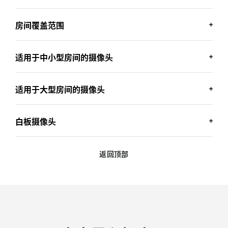
房间覆盖范围
角度和高度
适用于中小型房间的摄像头
情况允许的话，将摄像头放置于视线水平高度，
房间覆盖范围
可为面对面协作提供自然的方向感。
适用于大型房间的摄像头
房间覆盖范围是指房间内摄像头和麦克风可以有
如果摄像头相对于会议参与者的位置过高或过
适用于中小型房间的摄像头
效捕捉信息的区域；“全屋覆盖”表示摄像头和
低，那么视频体验可能会受到影响。
麦克风可覆盖整个房间
白板摄像头
如今，越来越多的组织开始选择适用于中小型房
如果无法将摄像头放在与实现水平的位置（例如
适用于大型房间的摄像头
间的视频会议一体机。
根据各房间空间和座位情况选择具有合适视野
摄像头安装于单显示器上方或下方），可以选择
(FOV) 的摄像头，可获得理想的全屋覆盖能力
具有电动平移和俯仰功能的摄像头，方便调整视
返回顶部
在大型房间中，自动对焦和平移/俯仰/缩放等功能
搭载内置扬声器的紧凑型一体化会议摄像头（如
白板摄像头
角
都十分有用。
CC5500e
和
CC4500e
）能够有效节省空间。
选择靠近摄像头一侧为半圆形或较宽的桌子，有
助于让摄像头视野可涵盖更多人员
白板是团队头脑风暴和协作的
理想工具
，几乎每
例如，会议摄像头应具有聚焦当前发言人员的功
务必考虑到视野 - 广角镜头可以拍摄到较小房间中
个会议空间都有一个（或多个）白板。
能，并且在该人员起身在白板上进行书写时，能
的每位参会者。
够使其保持在镜头内。
但是，将白板集成到视频会议中一直是一个难
简化安装 - 视频会议一体机减少了组件和线缆，能