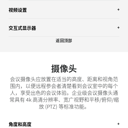
便能以合适的分辨率显示摄像头视频和内容视
在一个屏幕上显示远程参与者，在另一个屏幕上
频，使文本内容清晰可辨
显示共享内容。
视频设置
安装显示器时，应仔细考量摄像头的摆放位置。
显示器推车
理想情况下，对于在座的参与者，显示屏和摄像
如何确定理想的显示器尺寸：
摄像头通常位于屏幕下方或上方。对于双显示
头都应接近或略高于视线高度
屏，可以将摄像头放置于两个屏幕之间的视线齐
交互式显示器
移动显示器推车可以提供更好的移动性和灵活
测量将要安装显示器的墙壁与最远座位之间的
视频设置
平处。
性，便于在更多地点举行视频会议
视线高度与房间的座位有关，标准座位的平均视
距离。
返回顶部
线高度约为 116-127 厘米。
在安装过程中检查每个显示器的设置，包括显示
使用移动推车在会议室外部的开放区域中营造办
交互式显示器
将距最远位置的距离除以 4，便是建议的最小
器分辨率、色彩饱和度和亮度/对比度
公空间或“头脑风暴区”，小组可以在此类空间
双显示器可以水平或垂直摆放；对于水平安装，
屏幕高度。
中集合进行临时视频协作
请使桌子的中心与两个显示器之间的间隙对齐。
摄像头
为了增强协作能力，可以选择支持触摸的视频屏
默认情况下，显示器通常具有可优化电视视频和
将屏幕高度乘以 1.8，则可确定屏幕的对角线尺
幕（或交互式显示器）
音频的设置。应禁用这些设置，或者设置为最低
在无法永久安装显示器或其他设备的地方，固定
双显示器的另一个优点是，可以将 PTZ 摄像头放
寸，即显示器尺寸。
会议摄像头应放置在适当的高度、距离和视角范
级别（如果不能禁用）
推车是一个不错的选择。
置于两个屏幕之间的视线水平位置。
围内，以便远程参会者清楚看到会议室中的每个
选择交互式显示器，可适用于头脑风暴和白板应
用、数字化笔记、图示以及其他工作，并可保存
如果显示设备拥有“游戏模式”视频设置，那么
人，享受出色的会议体验。企业级会议摄像头通
通过 Kensington 锁和适用于其他储物柜和门的选
将摄像头安装于单显示器上方时，显示器底部应
协作会话
这通常是处理最少的模式，效果更佳。
配锁将设备固定到推车上
尽可能靠近桌子的表面高度。
常具有 4k 高清分辨率、宽广视野和平移/俯仰/缩
放 (PTZ) 等标准功能。
诸多云视频会议平台现在已经支持交互式显示
器，可进行实时注释和内容共享，还可作为会议
控制器。
角度和高度