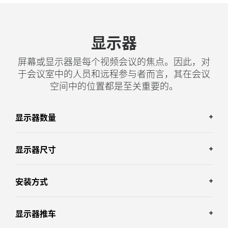
显示器
屏幕或显示器是每个视频会议的焦点。因此，对
于会议室中的人员和远程参与者而言，其在会议
空间中的位置都是至关重要的。
显示器数量
显示器尺寸
显示器数量
安装方式
对于微型房间和小型会议空间，单个平板显示器
显示器尺寸
就足够了。
显示器推车
如果您使用一个显示器，那么尺寸应足够大，以
对于较大的房间，可以考虑安装两个屏幕，以便
安装方式