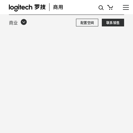
白
皮
商业
配置空间
联系销售
书：
罗
技
SYNC
安
全
性
与
隐
私