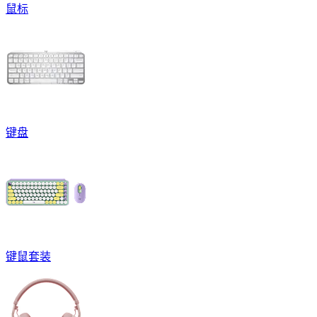
鼠标
键盘
键鼠套装