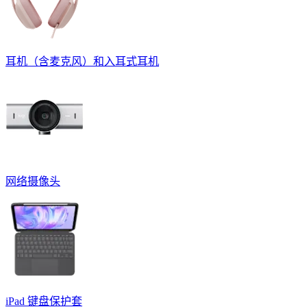
耳机（含麦克风）和入耳式耳机
网络摄像头
iPad 键盘保护套