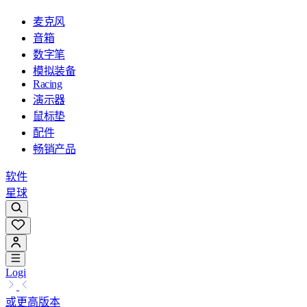
麦克风
音箱
数字笔
模拟装备
Racing
演示器
鼠标垫
配件
畅销产品
软件
星球
Logi
或更高版本