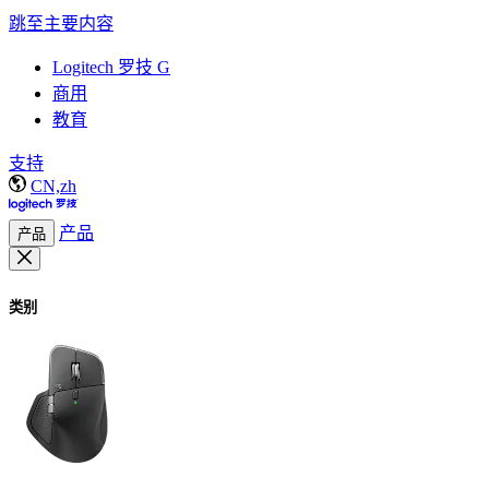
跳至主要内容
Logitech 罗技 G
商用
教育
支持
CN,zh
产品
产品
类别