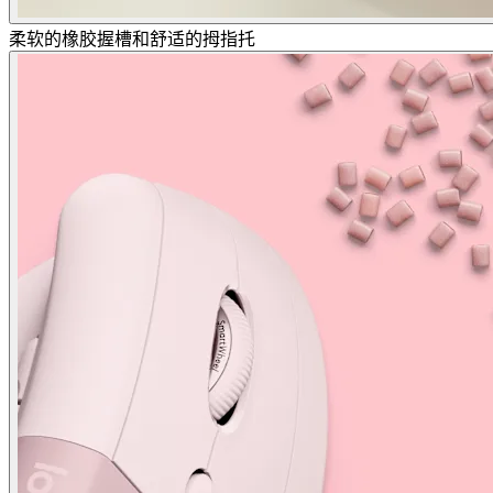
柔软的橡胶握槽和舒适的拇指托