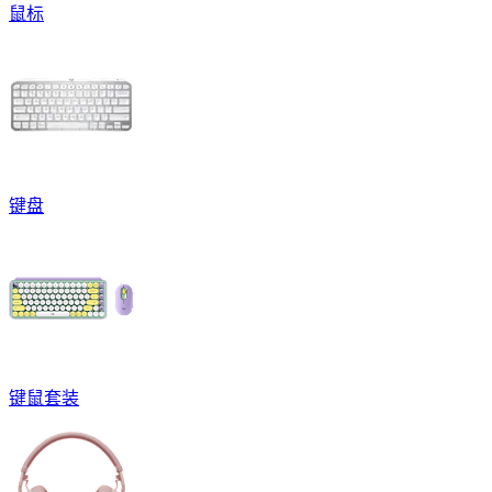
鼠标
键盘
键鼠套装