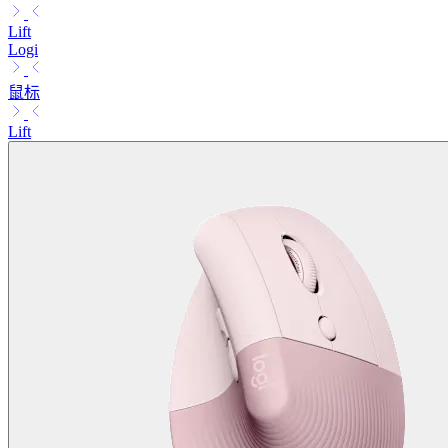
Lift
Logi
鼠标
Lift