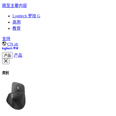
跳至主要内容
Logitech 罗技 G
商用
教育
支持
CN,zh
产品
产品
类别