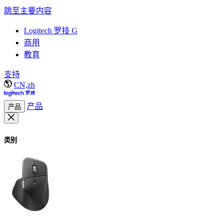
跳至主要内容
Logitech 罗技 G
商用
教育
支持
CN,zh
产品
产品
类别