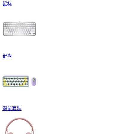
鼠标
键盘
键鼠套装