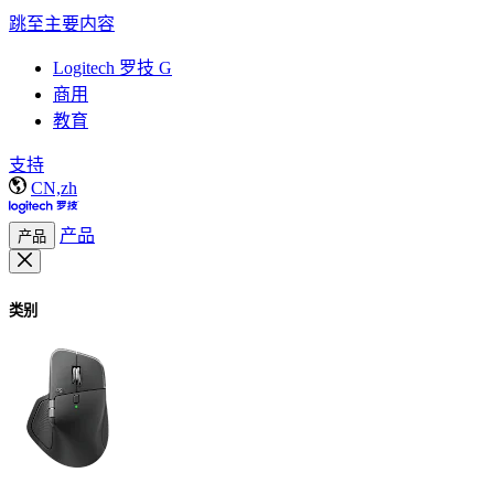
跳至主要内容
Logitech 罗技 G
商用
教育
支持
CN,zh
产品
产品
类别