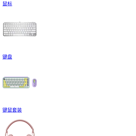
鼠标
键盘
键鼠套装