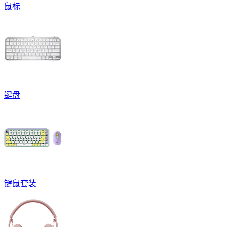
鼠标
键盘
键鼠套装