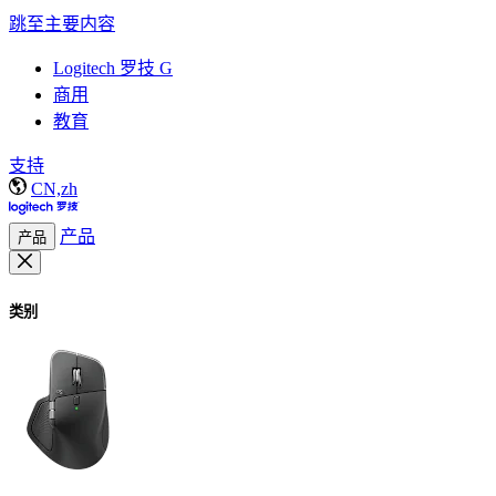
跳至主要内容
Logitech 罗技 G
商用
教育
支持
CN,zh
产品
产品
类别