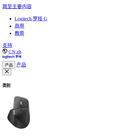
跳至主要内容
Logitech 罗技 G
商用
教育
支持
CN,zh
产品
产品
类别