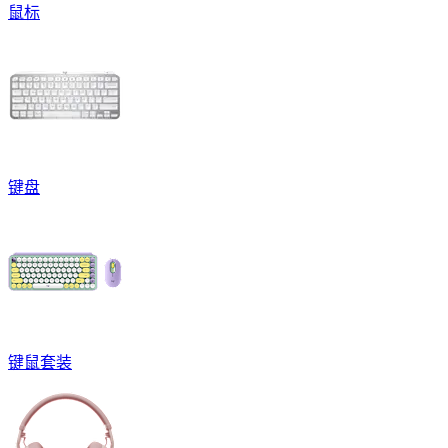
鼠标
键盘
键鼠套装