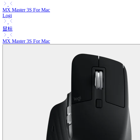
MX Master 3S For Mac
Logi
鼠标
MX Master 3S For Mac