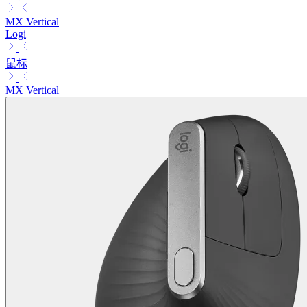
MX Vertical
Logi
鼠标
MX Vertical