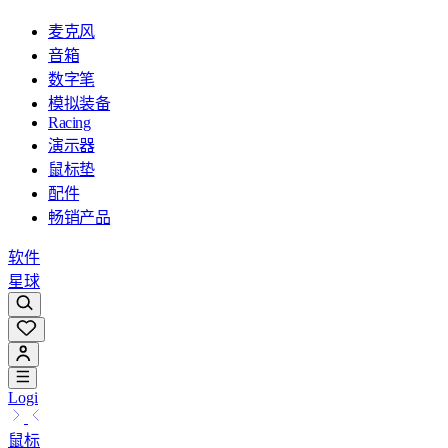
麦克风
音箱
数字笔
模拟装备
Racing
演示器
鼠标垫
配件
畅销产品
软件
星球
Logi
鼠标