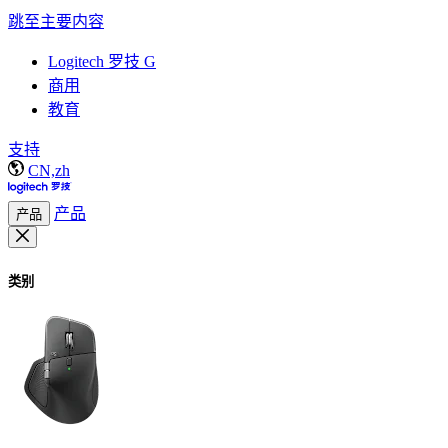
跳至主要内容
Logitech 罗技 G
商用
教育
支持
CN,zh
产品
产品
类别