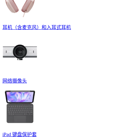
耳机（含麦克风）和入耳式耳机
网络摄像头
iPad 键盘保护套