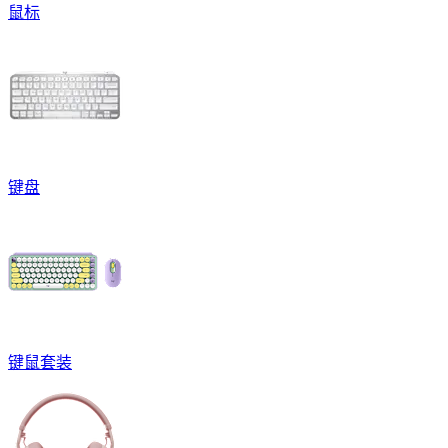
鼠标
键盘
键鼠套装