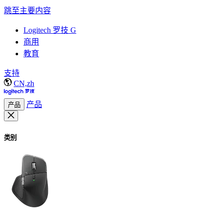
跳至主要内容
Logitech 罗技 G
商用
教育
支持
CN,zh
产品
产品
类别