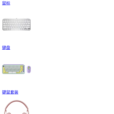
鼠标
键盘
键鼠套装