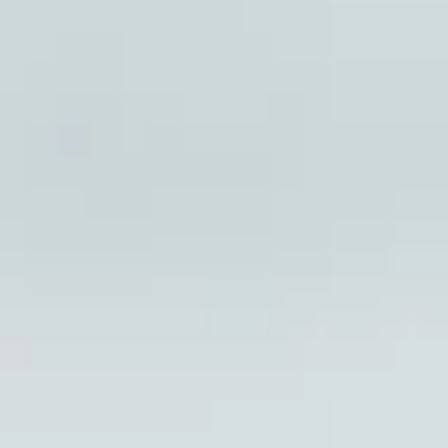
C920E
商
務
網
路
攝
影
機