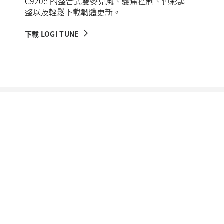
C920e 的整合式雙麥克風、變焦控制、色彩調
整以及輕鬆下載韌體更新。
下載 LOGI TUNE
商務認證
C920e 獲得
Microsoft Teams、Zoom、Google Meet
認證，可搭配其他主流應用程式使用，包括
BlueJeans、GoTo Meeting、Pexip、和 RingCentral
，
以確保工作場所的相容性和順暢整合。
羅技協作計畫