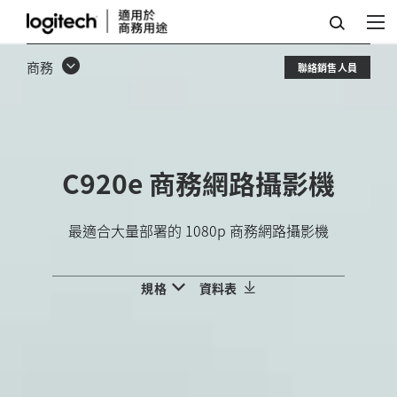
適
用
商務
聯絡銷售人員
於
專
業
C920
e
商務網路攝影機
品
質
最適合大量部署的 1080p 商務網路攝影機
會
議
規格
資料表
的
羅
技